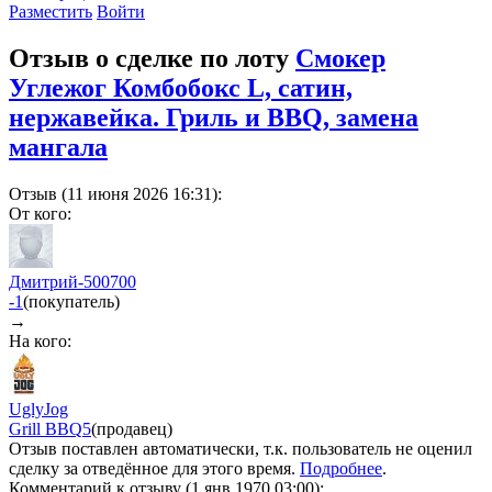
Разместить
Войти
Отзыв о сделке по лоту
Смокер
Углежог Комбобокс L, сатин,
нержавейка. Гриль и BBQ, замена
мангала
Отзыв (11 июня 2026 16:31):
От кого:
Дмитрий-500700
-1
(покупатель)
→
На кого:
UglyJog
Grill BBQ
5
(продавец)
Отзыв поставлен автоматически, т.к. пользователь не оценил
сделку за отведённое для этого время.
Подробнее
.
Комментарий к отзыву (1 янв 1970 03:00):