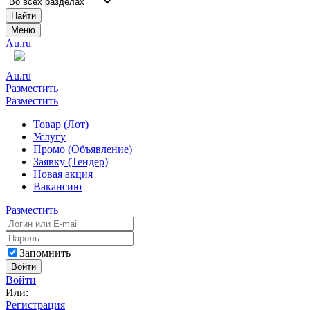
Найти
Меню
Au.ru
Au.ru
Разместить
Разместить
Товар (Лот)
Услугу
Промо (Объявление)
Заявку (Тендер)
Новая акция
Вакансию
Разместить
Запомнить
Войти
Войти
Или:
Регистрация