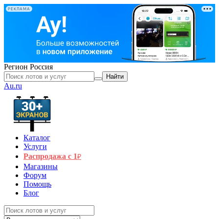
РЕКЛАМА
Регион
Россия
Найти
Au.ru
Каталог
Услуги
Распродажа с 1
₽
Магазины
Форум
Помощь
Блог