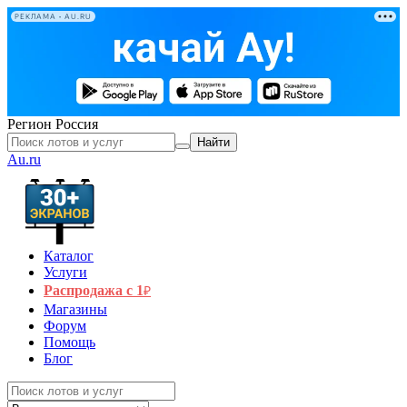
РЕКЛАМА • AU.RU
Регион
Россия
Найти
Au.ru
Каталог
Услуги
Распродажа с 1
₽
Магазины
Форум
Помощь
Блог