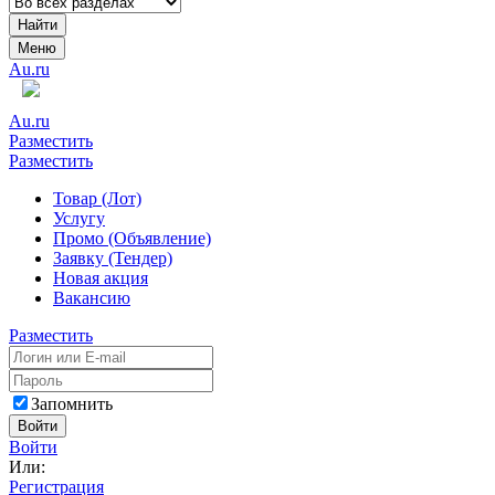
Найти
Меню
Au.ru
Au.ru
Разместить
Разместить
Товар (Лот)
Услугу
Промо (Объявление)
Заявку (Тендер)
Новая акция
Вакансию
Разместить
Запомнить
Войти
Войти
Или:
Регистрация