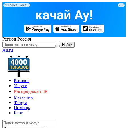
РЕКЛАМА • AU.RU
Регион
Россия
Найти
Au.ru
Каталог
Услуги
Распродажа с 1
₽
Магазины
Форум
Помощь
Блог