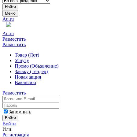
Найти
Меню
Au.ru
Au.ru
Разместить
Разместить
Товар (Лот)
Услугу
Промо (Объявление)
Заявку (Тендер)
Новая акция
Вакансию
Разместить
Запомнить
Войти
Войти
Или:
Регистрация