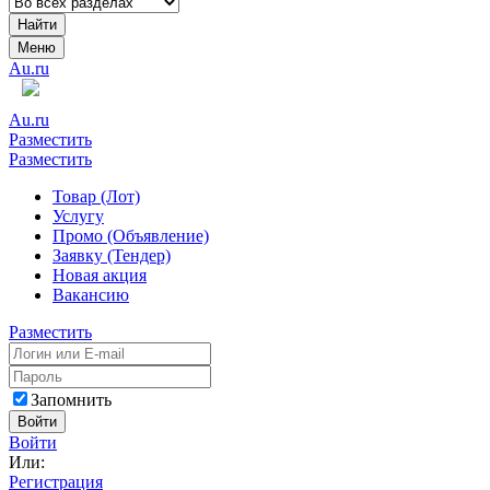
Найти
Меню
Au.ru
Au.ru
Разместить
Разместить
Товар (Лот)
Услугу
Промо (Объявление)
Заявку (Тендер)
Новая акция
Вакансию
Разместить
Запомнить
Войти
Войти
Или:
Регистрация