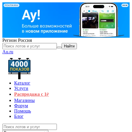
РЕКЛАМА
Регион
Россия
Найти
Au.ru
Каталог
Услуги
Распродажа с 1
₽
Магазины
Форум
Помощь
Блог