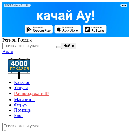
РЕКЛАМА • AU.RU
Регион
Россия
Найти
Au.ru
Каталог
Услуги
Распродажа с 1
₽
Магазины
Форум
Помощь
Блог