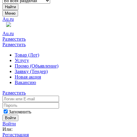
Найти
Меню
Au.ru
Au.ru
Разместить
Разместить
Товар (Лот)
Услугу
Промо (Объявление)
Заявку (Тендер)
Новая акция
Вакансию
Разместить
Запомнить
Войти
Войти
Или:
Регистрация