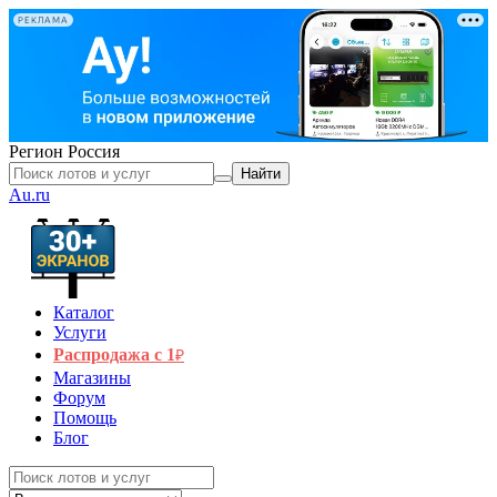
РЕКЛАМА
Регион
Россия
Найти
Au.ru
Каталог
Услуги
Распродажа с 1
₽
Магазины
Форум
Помощь
Блог