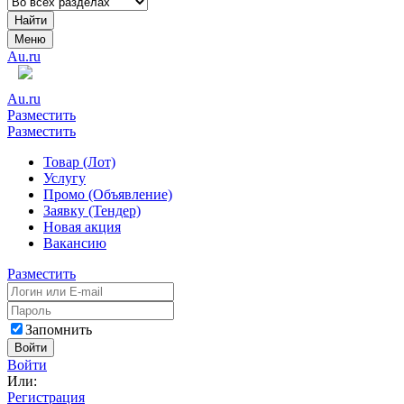
Найти
Меню
Au.ru
Au.ru
Разместить
Разместить
Товар (Лот)
Услугу
Промо (Объявление)
Заявку (Тендер)
Новая акция
Вакансию
Разместить
Запомнить
Войти
Войти
Или:
Регистрация