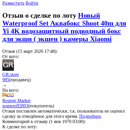
Разместить
Войти
Отзыв о сделке по лоту
Новый
Waterproof Set Аквабокс Shoot 40m для
Yi 4K водозащитный подводный бокс
для экшн ( экшен ) камеры Xiaomi
Отзыв (15 март 2026 17:48):
От кого:
GR.store
985
(продавец)
→
На кого:
Restore Market
nomeroff
2893
(покупатель)
Отзыв поставлен автоматически, т.к. пользователь не оценил
сделку за отведённое для этого время.
Подробнее
.
Комментарий к отзыву (1 янв 1970 03:00):
К сделке по лоту: