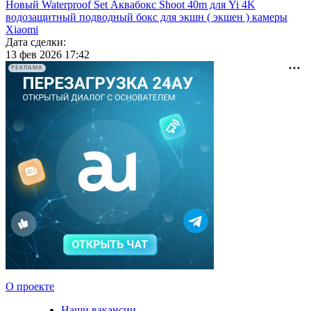
Новый Waterproof Set Аквабокс Shoot 40m для Yi 4K
водозащитный подводный бокс для экшн ( экшен ) камеры
Xiaomi
Дата сделки:
13 фев 2026 17:42
РЕКЛАМА
О проекте
Наши вакансии