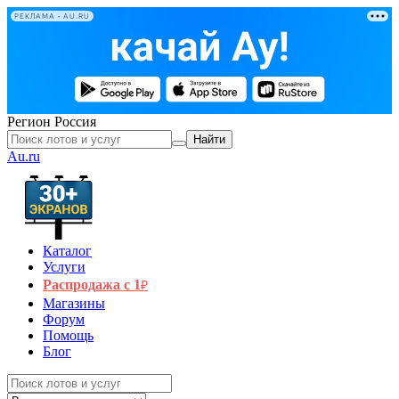
РЕКЛАМА • AU.RU
Регион
Россия
Найти
Au.ru
Каталог
Услуги
Распродажа с 1
₽
Магазины
Форум
Помощь
Блог