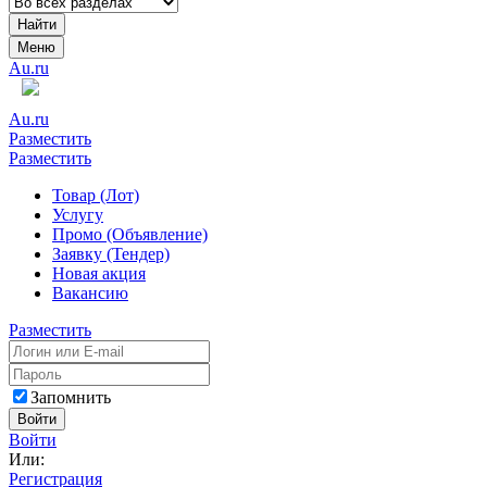
Найти
Меню
Au.ru
Au.ru
Разместить
Разместить
Товар (Лот)
Услугу
Промо (Объявление)
Заявку (Тендер)
Новая акция
Вакансию
Разместить
Запомнить
Войти
Войти
Или:
Регистрация