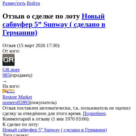
Разместить
Войти
Отзыв о сделке по лоту
Новый
сабвуфер 5” Sunway ( сделано в
Германии)
Отзыв (15 март 2026 17:30):
От кого:
GR.store
985
(продавец)
→
На кого:
Restore Market
nomeroff
2893
(покупатель)
Отзыв поставлен автоматически, т.к. пользователь не оценил
сделку за отведённое для этого время.
Подробнее
.
Комментарий к отзыву (1 янв 1970 03:00):
К сделке по лоту:
Новый сабвуфер 5” Sunway ( сделано в Германии)
Дата сделки: