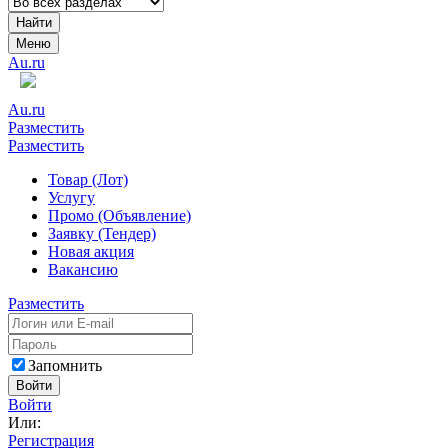
Найти
Меню
Au.ru
Au.ru
Разместить
Разместить
Товар (Лот)
Услугу
Промо (Объявление)
Заявку (Тендер)
Новая акция
Вакансию
Разместить
Запомнить
Войти
Войти
Или:
Регистрация