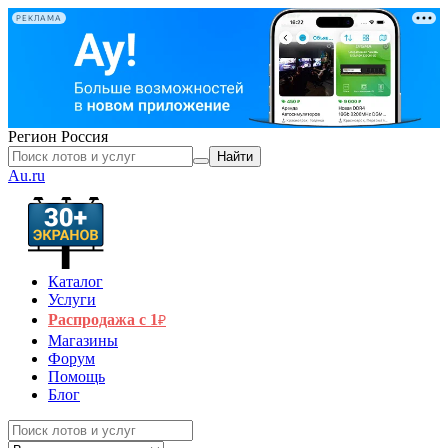
РЕКЛАМА
Регион
Россия
Найти
Au.ru
Каталог
Услуги
Распродажа с 1
₽
Магазины
Форум
Помощь
Блог