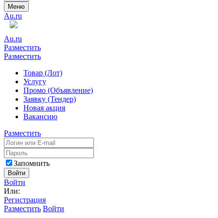
Меню
Au.ru
Au.ru
Разместить
Разместить
Товар (Лот)
Услугу
Промо (Объявление)
Заявку (Тендер)
Новая акция
Вакансию
Разместить
Запомнить
Войти
Войти
Или:
Регистрация
Разместить
Войти