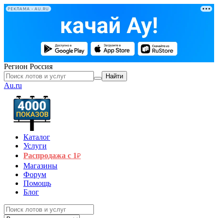
РЕКЛАМА • AU.RU
Регион
Россия
Найти
Au.ru
Каталог
Услуги
Распродажа с 1
₽
Магазины
Форум
Помощь
Блог