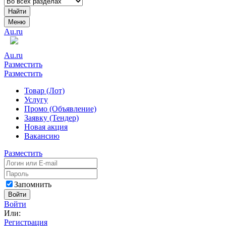
Найти
Меню
Au.ru
Au.ru
Разместить
Разместить
Товар (Лот)
Услугу
Промо (Объявление)
Заявку (Тендер)
Новая акция
Вакансию
Разместить
Запомнить
Войти
Войти
Или:
Регистрация