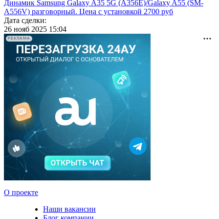
Динамик Samsung Galaxy A35 5G (A356E)/Galaxy A55 (SM-
A556V) разговорный. Цена с установкой 2700 руб
Дата сделки:
26 нояб 2025 15:04
РЕКЛАМА
О проекте
Наши вакансии
Блог компании