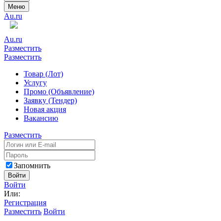
Меню
Au.ru
Au.ru
Разместить
Разместить
Товар (Лот)
Услугу
Промо (Объявление)
Заявку (Тендер)
Новая акция
Вакансию
Разместить
Запомнить
Войти
Войти
Или:
Регистрация
Разместить
Войти