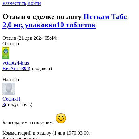
Разместить
Войти
Отзыв о сделке по лоту
Петкам Табс
2,0 мг, упаковка10 таблеток
Отзыв (21 дек 2024 05:44):
От кого:
vetapt24-kras
ВетАпт
1894
(продавец)
→
На кого:
СофияП
3
(покупатель)
Благодарим за покупку!
Комментарий к отзыву (1 янв 1970 03:00):
К сделке по лоту: