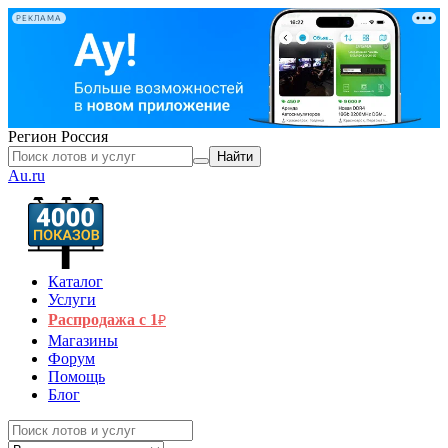
РЕКЛАМА
Регион
Россия
Найти
Au.ru
Каталог
Услуги
Распродажа с 1
₽
Магазины
Форум
Помощь
Блог