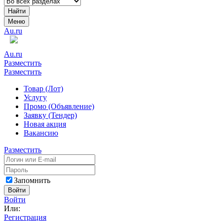
Найти
Меню
Au.ru
Au.ru
Разместить
Разместить
Товар (Лот)
Услугу
Промо (Объявление)
Заявку (Тендер)
Новая акция
Вакансию
Разместить
Запомнить
Войти
Войти
Или:
Регистрация