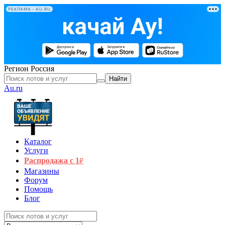
РЕКЛАМА • AU.RU
Регион
Россия
Найти
Au.ru
Каталог
Услуги
Распродажа с 1
₽
Магазины
Форум
Помощь
Блог