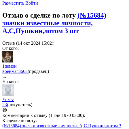
Разместить
Войти
Отзыв о сделке по лоту
(№15684)
значки известные личности,
А,С,Пушкин,лотом 3 шт
Отзыв (14 окт 2024 15:02):
От кого:
1демон
военмаг
3668
(продавец)
→
На кого:
Yuzev
23
(покупатель)
😄
Комментарий к отзыву (1 янв 1970 03:00):
К сделке по лоту:
(№15684) значки известные личности, А,С,Пушкин,лотом 3