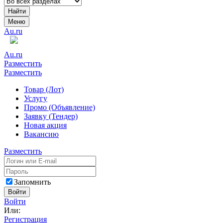
Найти
Меню
Au.ru
Au.ru
Разместить
Разместить
Товар (Лот)
Услугу
Промо (Объявление)
Заявку (Тендер)
Новая акция
Вакансию
Разместить
Запомнить
Войти
Войти
Или:
Регистрация