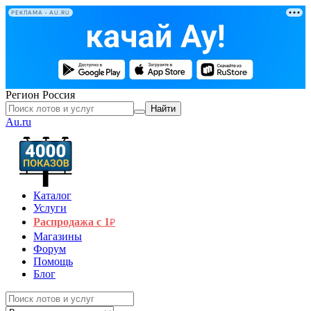
РЕКЛАМА • AU.RU
Регион
Россия
Найти
Au.ru
Каталог
Услуги
Распродажа с 1
₽
Магазины
Форум
Помощь
Блог