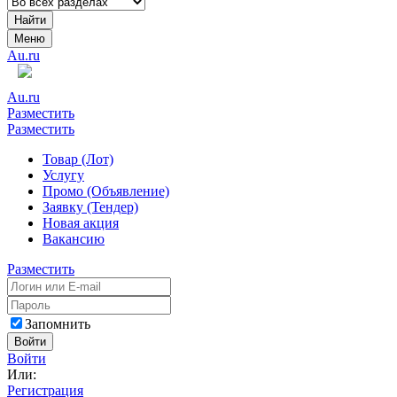
Найти
Меню
Au.ru
Au.ru
Разместить
Разместить
Товар (Лот)
Услугу
Промо (Объявление)
Заявку (Тендер)
Новая акция
Вакансию
Разместить
Запомнить
Войти
Войти
Или:
Регистрация