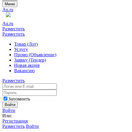
Меню
Au.ru
Au.ru
Разместить
Разместить
Товар (Лот)
Услугу
Промо (Объявление)
Заявку (Тендер)
Новая акция
Вакансию
Разместить
Запомнить
Войти
Войти
Или:
Регистрация
Разместить
Войти