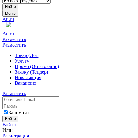
Найти
Меню
Au.ru
Au.ru
Разместить
Разместить
Товар (Лот)
Услугу
Промо (Объявление)
Заявку (Тендер)
Новая акция
Вакансию
Разместить
Запомнить
Войти
Войти
Или:
Регистрация