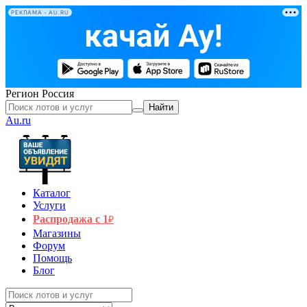
РЕКЛАМА • AU.RU
Регион
Россия
Найти
Au.ru
Каталог
Услуги
Распродажа с 1
₽
Магазины
Форум
Помощь
Блог