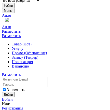
Найти
Меню
Au.ru
Au.ru
Разместить
Разместить
Товар (Лот)
Услугу
Промо (Объявление)
Заявку (Тендер)
Новая акция
Вакансию
Разместить
Запомнить
Войти
Войти
Или:
Регистрация