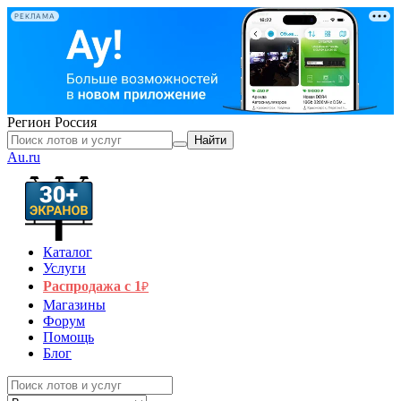
РЕКЛАМА
Регион
Россия
Найти
Au.ru
Каталог
Услуги
Распродажа с 1
₽
Магазины
Форум
Помощь
Блог