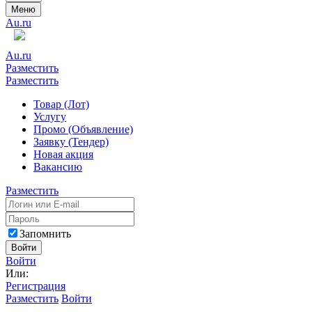
Меню
Au.ru
Au.ru
Разместить
Разместить
Товар (Лот)
Услугу
Промо (Объявление)
Заявку (Тендер)
Новая акция
Вакансию
Разместить
Запомнить
Войти
Войти
Или:
Регистрация
Разместить
Войти