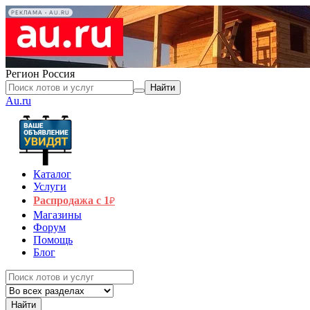
РЕКЛАМА • AU.RU
Регион
Россия
Найти
Au.ru
Каталог
Услуги
Распродажа с 1
₽
Магазины
Форум
Помощь
Блог
Найти