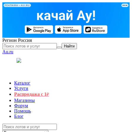
РЕКЛАМА • AU.RU
Регион
Россия
Найти
Au.ru
Каталог
Услуги
Распродажа с 1
₽
Магазины
Форум
Помощь
Блог