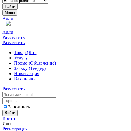
Найти
Меню
Au.ru
Au.ru
Разместить
Разместить
Товар (Лот)
Услугу
Промо (Объявление)
Заявку (Тендер)
Новая акция
Вакансию
Разместить
Запомнить
Войти
Войти
Или:
Регистрация