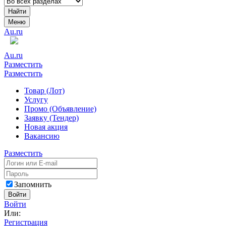
Найти
Меню
Au.ru
Au.ru
Разместить
Разместить
Товар (Лот)
Услугу
Промо (Объявление)
Заявку (Тендер)
Новая акция
Вакансию
Разместить
Запомнить
Войти
Войти
Или:
Регистрация