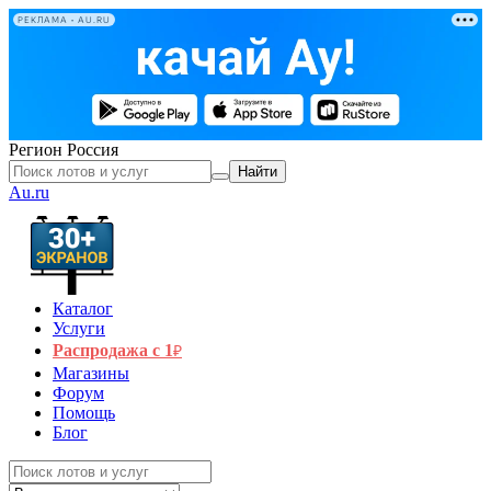
РЕКЛАМА • AU.RU
Регион
Россия
Найти
Au.ru
Каталог
Услуги
Распродажа с 1
₽
Магазины
Форум
Помощь
Блог