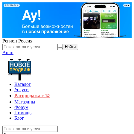
РЕКЛАМА
Регион
Россия
Найти
Au.ru
Каталог
Услуги
Распродажа с 1
₽
Магазины
Форум
Помощь
Блог