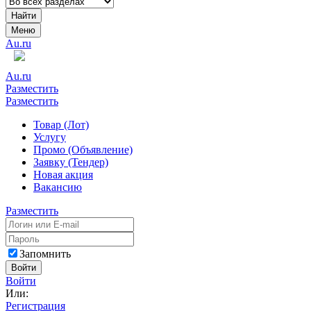
Найти
Меню
Au.ru
Au.ru
Разместить
Разместить
Товар (Лот)
Услугу
Промо (Объявление)
Заявку (Тендер)
Новая акция
Вакансию
Разместить
Запомнить
Войти
Войти
Или:
Регистрация