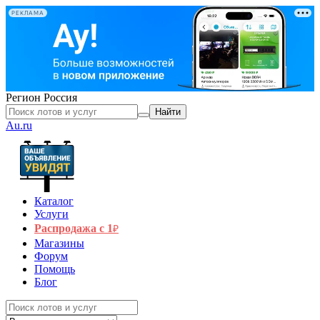
РЕКЛАМА
Регион
Россия
Найти
Au.ru
Каталог
Услуги
Распродажа с 1
₽
Магазины
Форум
Помощь
Блог