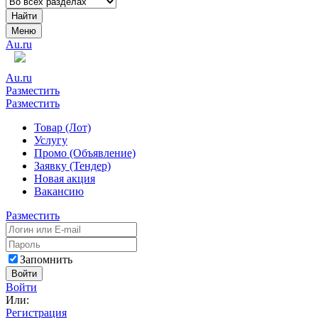
Найти
Меню
Au.ru
Au.ru
Разместить
Разместить
Товар (Лот)
Услугу
Промо (Объявление)
Заявку (Тендер)
Новая акция
Вакансию
Разместить
Запомнить
Войти
Войти
Или:
Регистрация