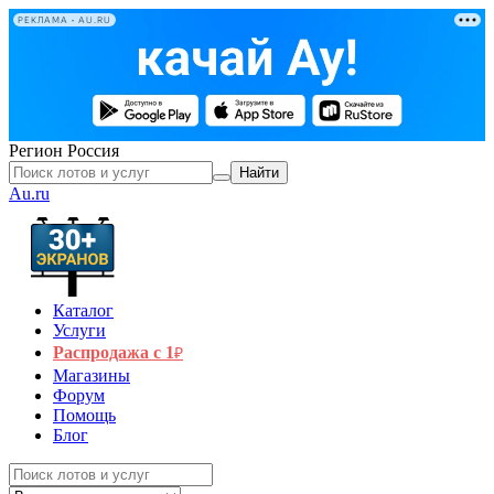
РЕКЛАМА • AU.RU
Регион
Россия
Найти
Au.ru
Каталог
Услуги
Распродажа с 1
₽
Магазины
Форум
Помощь
Блог