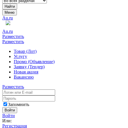
Найти
Меню
Au.ru
Au.ru
Разместить
Разместить
Товар (Лот)
Услугу
Промо (Объявление)
Заявку (Тендер)
Новая акция
Вакансию
Разместить
Запомнить
Войти
Войти
Или:
Регистрация