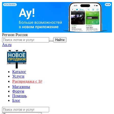
РЕКЛАМА
Регион
Россия
Найти
Au.ru
Каталог
Услуги
Распродажа с 1
₽
Магазины
Форум
Помощь
Блог