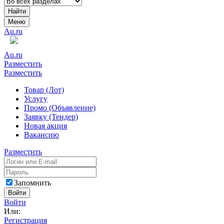
Найти
Меню
Au.ru
Au.ru
Разместить
Разместить
Товар (Лот)
Услугу
Промо (Объявление)
Заявку (Тендер)
Новая акция
Вакансию
Разместить
Запомнить
Войти
Войти
Или:
Регистрация