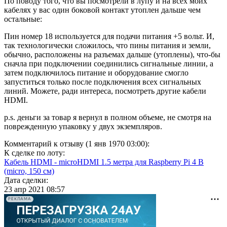
По поводу того, что вы посмотрели в лупу и на всех моих
кабелях у вас один боковой контакт утоплен дальше чем
остальные:
Пин номер 18 используется для подачи питания +5 вольт. И,
так технологически сложилось, что пины питания и земли,
обычно, расположены на разъемах дальше (утоплены), что-бы
сначла при подключении соединились сигнальные линии, а
затем подключилось питание и оборудование смогло
запуститься только после подключения всех сигнальных
линий. Можете, ради интереса, посмотреть другие кабели
HDMI.
p.s. деньги за товар я вернул в полном объеме, не смотря на
поврежденную упаковку у двух экземпляров.
Комментарий к отзыву (1 янв 1970 03:00):
К сделке по лоту:
Кабель HDMI - microHDMI 1.5 метра для Raspberry Pi 4 B
(micro, 150 см)
Дата сделки:
23 апр 2021 08:57
РЕКЛАМА