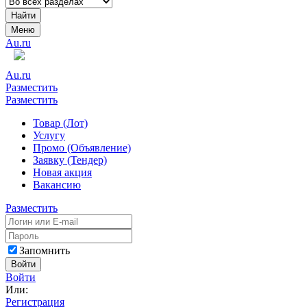
Найти
Меню
Au.ru
Au.ru
Разместить
Разместить
Товар (Лот)
Услугу
Промо (Объявление)
Заявку (Тендер)
Новая акция
Вакансию
Разместить
Запомнить
Войти
Войти
Или:
Регистрация