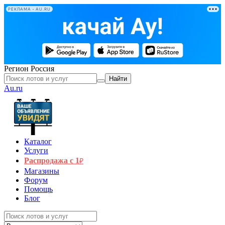
РЕКЛАМА • AU.RU
Регион
Россия
Найти
Au.ru
Каталог
Услуги
Распродажа с 1
₽
Магазины
Форум
Помощь
Блог