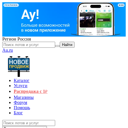
РЕКЛАМА
Регион
Россия
Найти
Au.ru
Каталог
Услуги
Распродажа с 1
₽
Магазины
Форум
Помощь
Блог