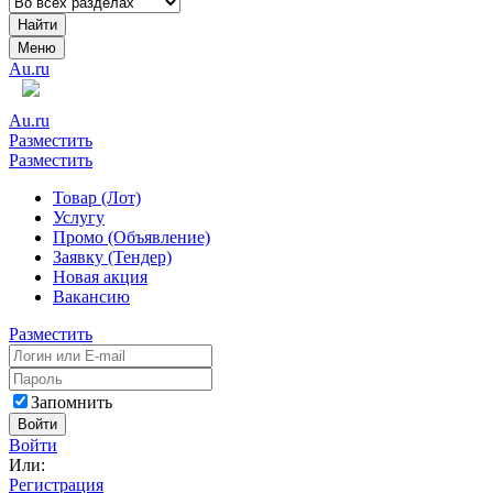
Найти
Меню
Au.ru
Au.ru
Разместить
Разместить
Товар (Лот)
Услугу
Промо (Объявление)
Заявку (Тендер)
Новая акция
Вакансию
Разместить
Запомнить
Войти
Войти
Или:
Регистрация