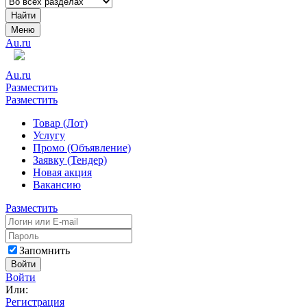
Найти
Меню
Au.ru
Au.ru
Разместить
Разместить
Товар (Лот)
Услугу
Промо (Объявление)
Заявку (Тендер)
Новая акция
Вакансию
Разместить
Запомнить
Войти
Войти
Или:
Регистрация