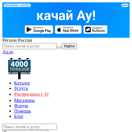
РЕКЛАМА • AU.RU
Регион
Россия
Найти
Au.ru
Каталог
Услуги
Распродажа с 1
₽
Магазины
Форум
Помощь
Блог