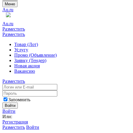
Меню
Au.ru
Au.ru
Разместить
Разместить
Товар (Лот)
Услугу
Промо (Объявление)
Заявку (Тендер)
Новая акция
Вакансию
Разместить
Запомнить
Войти
Войти
Или:
Регистрация
Разместить
Войти