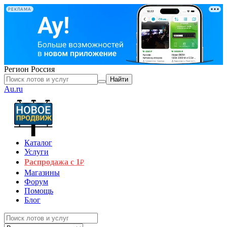
РЕКЛАМА
Регион
Россия
Найти
Au.ru
Каталог
Услуги
Распродажа с 1
₽
Магазины
Форум
Помощь
Блог