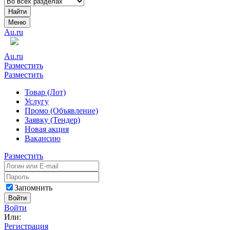
Найти
Меню
Au.ru
Au.ru
Разместить
Разместить
Товар (Лот)
Услугу
Промо (Объявление)
Заявку (Тендер)
Новая акция
Вакансию
Разместить
Запомнить
Войти
Войти
Или:
Регистрация