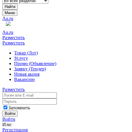
Найти
Меню
Au.ru
Au.ru
Разместить
Разместить
Товар (Лот)
Услугу
Промо (Объявление)
Заявку (Тендер)
Новая акция
Вакансию
Разместить
Запомнить
Войти
Войти
Или:
Регистрация