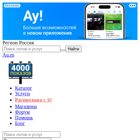
РЕКЛАМА
Регион
Россия
Найти
Au.ru
Каталог
Услуги
Распродажа с 1
₽
Магазины
Форум
Помощь
Блог