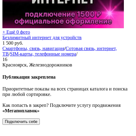
+ Ещё 0 фото
Безлимитный интернет для устройств
1 500
руб.
Смартфоны, связь, навигация
/
Сотовая связь, интернет,
ТВ
/
SIM-карты, телефонные номера
/
16
Красноярск, Железнодорожников
Публикация закреплена
Приоритетные показы на всех страницах каталога и поиска
при любой сортировке.
Как попасть в закреп? Подключите услугу продвижения
«Мегапоплавок»
Подключить себе