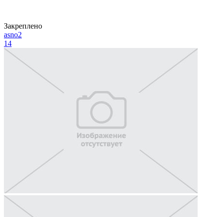
Закреплено
asno2
14