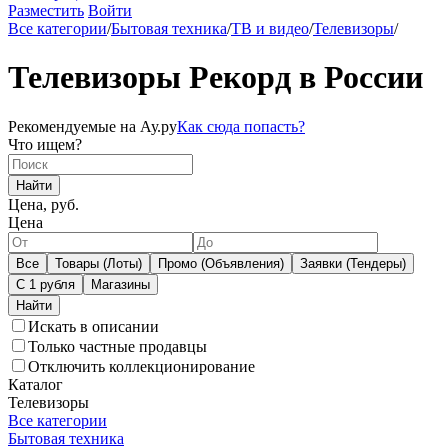
Разместить
Войти
Все категории
/
Бытовая техника
/
ТВ и видео
/
Телевизоры
/
Телевизоры Рекорд в России
Рекомендуемые на Ау.ру
Как сюда попасть?
Что ищем?
Найти
Цена, руб.
Цена
Все
Товары (Лоты)
Промо (Объявления)
Заявки (Тендеры)
С 1 рубля
Магазины
Искать в описании
Только частные продавцы
Отключить коллекционирование
Каталог
Телевизоры
Все категории
Бытовая техника