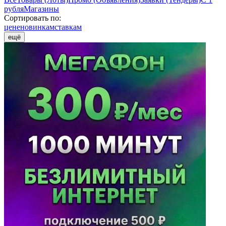
рубля
Магазины
Сортировать по:
цене
новинкам
ставкам
ещё