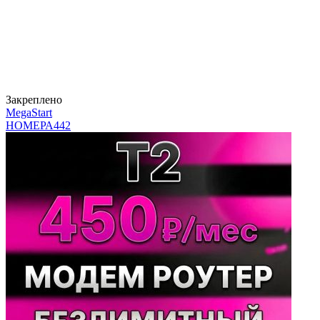
Закреплено
MegaStart
НОМЕРА
442