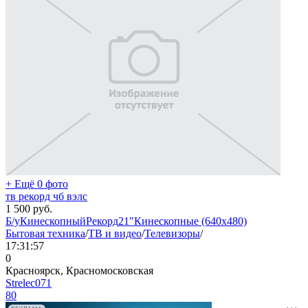
+ Ещё 0 фото
тв рекорд чб вэлс
1 500
руб.
Б/у
Кинескопный
Рекорд
21"
Кинескопные (640x480)
Бытовая техника
/
ТВ и видео
/
Телевизоры
/
17:31:57
0
Красноярск, Красномосковская
Strelec071
80