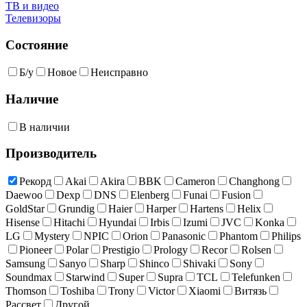
ТВ и видео
Телевизоры
Состояние
Б/у
Новое
Неисправно
Наличие
В наличии
Производитель
Рекорд
Akai
Akira
BBK
Cameron
Changhong
Daewoo
Dexp
DNS
Elenberg
Funai
Fusion
GoldStar
Grundig
Haier
Harper
Hartens
Helix
Hisense
Hitachi
Hyundai
Irbis
Izumi
JVC
Konka
LG
Mystery
NPIC
Orion
Panasonic
Phantom
Philips
Pioneer
Polar
Prestigio
Prology
Recor
Rolsen
Samsung
Sanyo
Sharp
Shinco
Shivaki
Sony
Soundmax
Starwind
Super
Supra
TCL
Telefunken
Thomson
Toshiba
Trony
Victor
Xiaomi
Витязь
Рассвет
Другой