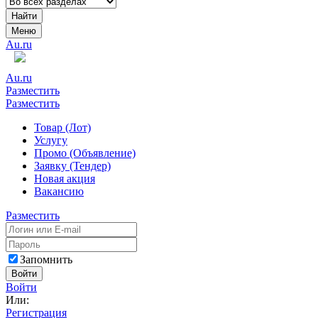
Найти
Меню
Au.ru
Au.ru
Разместить
Разместить
Товар (Лот)
Услугу
Промо (Объявление)
Заявку (Тендер)
Новая акция
Вакансию
Разместить
Запомнить
Войти
Войти
Или:
Регистрация