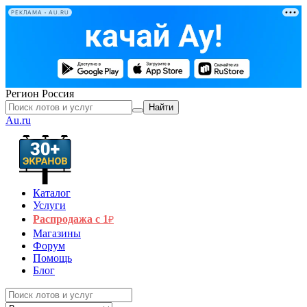
РЕКЛАМА • AU.RU
Регион
Россия
Найти
Au.ru
Каталог
Услуги
Распродажа с 1
₽
Магазины
Форум
Помощь
Блог