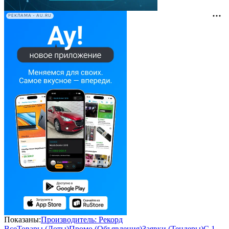
РЕКЛАМА • AU.RU
Показаны:
Производитель: Рекорд
Все
Товары (Лоты)
Промо (Объявления)
Заявки (Тендеры)
С 1