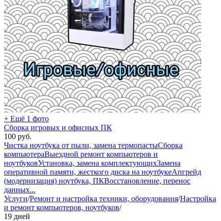
+ Ещё 1 фото
Сборка игровых и офисных ПК
100
руб.
Чистка ноутбука от пыли, замена термопасты
Сборка
компьютера
Выездной ремонт компьютеров и
ноутбуков
Установка, замена комплектующих
Замена
оперативной памяти, жесткого диска на ноутбуке
Апгрейд
(модернизация) ноутбука, ПК
Восстановление, перенос
данных
...
Услуги
/
Ремонт и настройка техники, оборудования
/
Настройка
и ремонт компьютеров, ноутбуков
/
19 дней