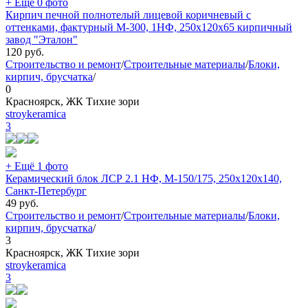
+ Ещё 0 фото
Кирпич печной полнотелый лицевой коричневый с
оттенками, фактурный М-300, 1НФ, 250х120х65 кирпичный
завод "Эталон"
120
руб.
Строительство и ремонт
/
Строительные материалы
/
Блоки,
кирпич, брусчатка
/
0
Красноярск, ЖК Тихие зори
stroykeramica
3
+ Ещё 1 фото
Керамический блок ЛСР 2.1 НФ, М-150/175, 250х120х140,
Санкт-Петербург
49
руб.
Строительство и ремонт
/
Строительные материалы
/
Блоки,
кирпич, брусчатка
/
3
Красноярск, ЖК Тихие зори
stroykeramica
3