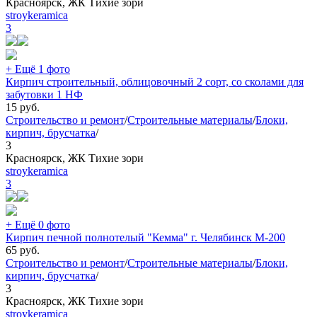
Красноярск, ЖК Тихие зори
stroykeramica
3
+ Ещё 1 фото
Кирпич строительный, облицовочный 2 сорт, со сколами для
забутовки 1 НФ
15
руб.
Строительство и ремонт
/
Строительные материалы
/
Блоки,
кирпич, брусчатка
/
3
Красноярск, ЖК Тихие зори
stroykeramica
3
+ Ещё 0 фото
Кирпич печной полнотелый "Кемма" г. Челябинск М-200
65
руб.
Строительство и ремонт
/
Строительные материалы
/
Блоки,
кирпич, брусчатка
/
3
Красноярск, ЖК Тихие зори
stroykeramica