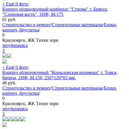
+ Ещё 0 фото
Кирпич облицовочный комбинат "Строма" г. Брянск,
"Слоновая кость", 1НФ, М-175
61
руб.
Строительство и ремонт
/
Строительные материалы
/
Блоки,
кирпич, брусчатка
/
0
Красноярск, ЖК Тихие зори
stroykeramica
3
+ Ещё 0 фото
Кирпич облицовочный "Копыловская керамика" г. Томск,
Бронза, 1НФ, М-150, 250*120*65 мм.
46
руб.
Строительство и ремонт
/
Строительные материалы
/
Блоки,
кирпич, брусчатка
/
0
Красноярск, ЖК Тихие зори
stroykeramica
3