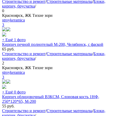
Строительство и ремонт
/
Строительные материалы
/
Блоки,
кирпич, брусчатка
/
0
Красноярск, ЖК Тихие зори
stroykeramica
3
+ Ещё 1 фото
Кирпич печной полнотелый М-200, Челябинск, с фаской
65
руб.
Строительство и ремонт
/
Строительные материалы
/
Блоки,
кирпич, брусчатка
/
2
Красноярск, ЖК Тихие зори
stroykeramica
3
+ Ещё 0 фото
Кирпич облицовочный ВЗКСМ, Слоновая кость 1НФ,
250*120*65, М-200
55
руб.
Строительство и ремонт
/
Строительные материалы
/
Блоки,
кирпич, брусчатка
/