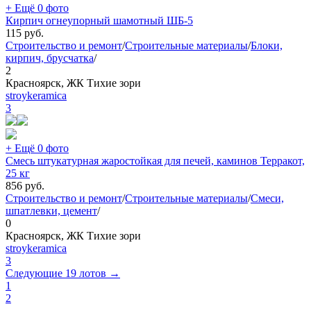
+ Ещё 0 фото
Кирпич огнеупорный шамотный ШБ-5
115
руб.
Строительство и ремонт
/
Строительные материалы
/
Блоки,
кирпич, брусчатка
/
2
Красноярск, ЖК Тихие зори
stroykeramica
3
+ Ещё 0 фото
Смесь штукатурная жаростойкая для печей, каминов Терракот,
25 кг
856
руб.
Строительство и ремонт
/
Строительные материалы
/
Смеси,
шпатлевки, цемент
/
0
Красноярск, ЖК Тихие зори
stroykeramica
3
Следующие 19 лотов →
1
2
→