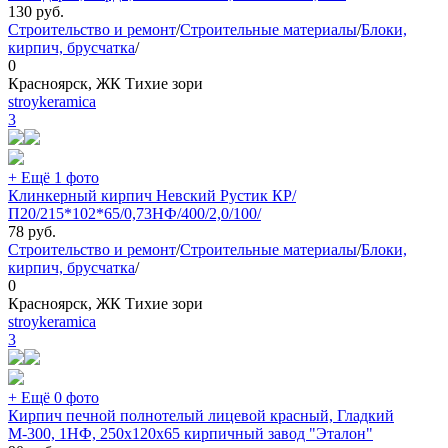
130
руб.
Строительство и ремонт
/
Строительные материалы
/
Блоки,
кирпич, брусчатка
/
0
Красноярск, ЖК Тихие зори
stroykeramica
3
+ Ещё 1 фото
Клинкерный кирпич Невский Рустик КР/
П20/215*102*65/0,73НФ/400/2,0/100/
78
руб.
Строительство и ремонт
/
Строительные материалы
/
Блоки,
кирпич, брусчатка
/
0
Красноярск, ЖК Тихие зори
stroykeramica
3
+ Ещё 0 фото
Кирпич печной полнотелый лицевой красный, Гладкий
М-300, 1НФ, 250х120х65 кирпичный завод "Эталон"