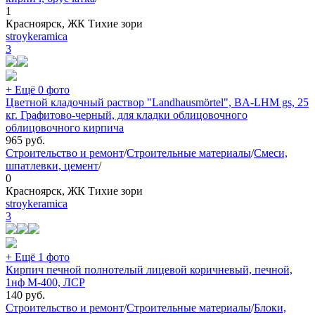
1
Красноярск, ЖК Тихие зори
stroykeramica
3
+ Ещё 0 фото
Цветной кладочный раствор "Landhausmörtel", BA-LHM gs, 25
кг. Графитово-черный, для кладки облицовочного
облицовочного кирпича
965
руб.
Строительство и ремонт
/
Строительные материалы
/
Смеси,
шпатлевки, цемент
/
0
Красноярск, ЖК Тихие зори
stroykeramica
3
+ Ещё 1 фото
Кирпич печной полнотелый лицевой коричневый, печной,
1нф М-400, ЛСР
140
руб.
Строительство и ремонт
/
Строительные материалы
/
Блоки,