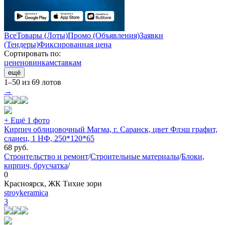
Все
Товары (Лоты)
Промо (Объявления)
Заявки
(Тендеры)
Фиксированная цена
Сортировать по:
цене
новинкам
ставкам
ещё
1–50 из 69 лотов
→
+ Ещё 1 фото
Кирпич облицовочный Магма, г. Саранск, цвет Флэш графит,
сланец, 1 НФ, 250*120*65
68
руб.
Строительство и ремонт
/
Строительные материалы
/
Блоки,
кирпич, брусчатка
/
0
Красноярск, ЖК Тихие зори
stroykeramica
3