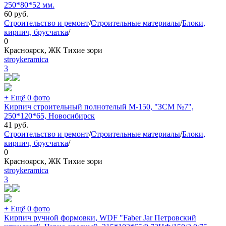
250*80*52 мм.
60
руб.
Строительство и ремонт
/
Строительные материалы
/
Блоки,
кирпич, брусчатка
/
0
Красноярск, ЖК Тихие зори
stroykeramica
3
+ Ещё 0 фото
Кирпич строительный полнотелый М-150, "ЗСМ №7",
250*120*65, Новосибирск
41
руб.
Строительство и ремонт
/
Строительные материалы
/
Блоки,
кирпич, брусчатка
/
0
Красноярск, ЖК Тихие зори
stroykeramica
3
+ Ещё 0 фото
Кирпич ручной формовки, WDF "Faber Jar Петровский