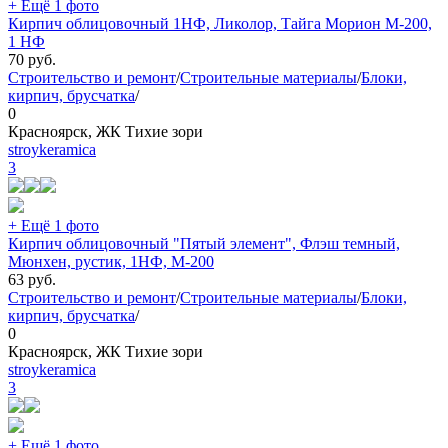
+ Ещё 1 фото
Кирпич облицовочный 1НФ, Ликолор, Тайга Морион М-200,
1 НФ
70
руб.
Строительство и ремонт
/
Строительные материалы
/
Блоки,
кирпич, брусчатка
/
0
Красноярск, ЖК Тихие зори
stroykeramica
3
+ Ещё 1 фото
Кирпич облицовочный "Пятый элемент", Флэш темный,
Мюнхен, рустик, 1НФ, М-200
63
руб.
Строительство и ремонт
/
Строительные материалы
/
Блоки,
кирпич, брусчатка
/
0
Красноярск, ЖК Тихие зори
stroykeramica
3
+ Ещё 1 фото