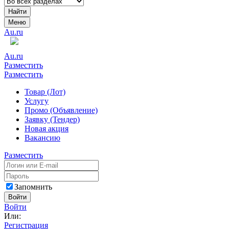
Найти
Меню
Au.ru
Au.ru
Разместить
Разместить
Товар (Лот)
Услугу
Промо (Объявление)
Заявку (Тендер)
Новая акция
Вакансию
Разместить
Запомнить
Войти
Войти
Или:
Регистрация