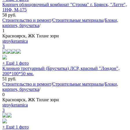
Кирпич облицовочный комбинат "Строма" г. Брянск, "Латте",
1НФ, М-175
58
руб.
Строительство и ремонт
/
Строительные материалы
/
Блоки,
кирпич, брусчатка
/
1
Красноярск, ЖК Тихие зори
stroykeramica
3
+ Ещё 1 фото
Клинкер тротуарный (Брусчатка) ЛСР, красный "Лондон",
200*100*50 мм.
51
руб.
Строительство и ремонт
/
Строительные материалы
/
Блоки,
кирпич, брусчатка
/
0
Красноярск, ЖК Тихие зори
stroykeramica
3
+ Ещё 1 фото