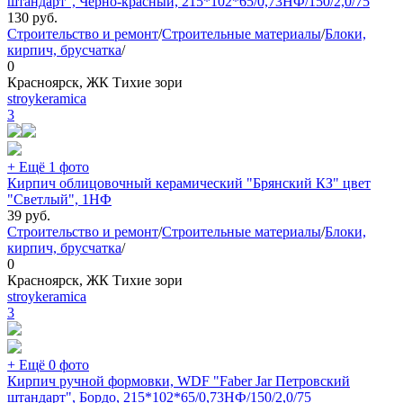
штандарт", Черно-красный, 215*102*65/0,73НФ/150/2,0/75
130
руб.
Строительство и ремонт
/
Строительные материалы
/
Блоки,
кирпич, брусчатка
/
0
Красноярск, ЖК Тихие зори
stroykeramica
3
+ Ещё 1 фото
Кирпич облицовочный керамический "Брянский КЗ" цвет
"Светлый", 1НФ
39
руб.
Строительство и ремонт
/
Строительные материалы
/
Блоки,
кирпич, брусчатка
/
0
Красноярск, ЖК Тихие зори
stroykeramica
3
+ Ещё 0 фото
Кирпич ручной формовки, WDF "Faber Jar Петровский
штандарт", Бордо, 215*102*65/0,73НФ/150/2,0/75