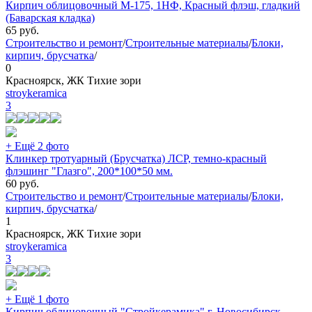
Кирпич облицовочный М-175, 1НФ, Красный флэш, гладкий
(Баварская кладка)
65
руб.
Строительство и ремонт
/
Строительные материалы
/
Блоки,
кирпич, брусчатка
/
0
Красноярск, ЖК Тихие зори
stroykeramica
3
+ Ещё 2 фото
Клинкер тротуарный (Брусчатка) ЛСР, темно-красный
флэшинг "Глазго", 200*100*50 мм.
60
руб.
Строительство и ремонт
/
Строительные материалы
/
Блоки,
кирпич, брусчатка
/
1
Красноярск, ЖК Тихие зори
stroykeramica
3
+ Ещё 1 фото
Кирпич облицовочный "Стройкерамика" г. Новосибирск,