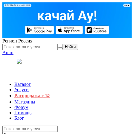
РЕКЛАМА • AU.RU
Регион
Россия
Найти
Au.ru
Каталог
Услуги
Распродажа с 1
₽
Магазины
Форум
Помощь
Блог