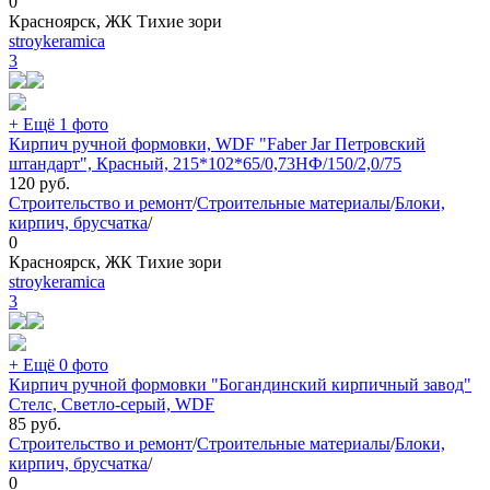
0
Красноярск, ЖК Тихие зори
stroykeramica
3
+ Ещё 1 фото
Кирпич ручной формовки, WDF "Faber Jar Петровский
штандарт", Красный, 215*102*65/0,73НФ/150/2,0/75
120
руб.
Строительство и ремонт
/
Строительные материалы
/
Блоки,
кирпич, брусчатка
/
0
Красноярск, ЖК Тихие зори
stroykeramica
3
+ Ещё 0 фото
Кирпич ручной формовки "Богандинский кирпичный завод"
Стелс, Светло-серый, WDF
85
руб.
Строительство и ремонт
/
Строительные материалы
/
Блоки,
кирпич, брусчатка
/
0