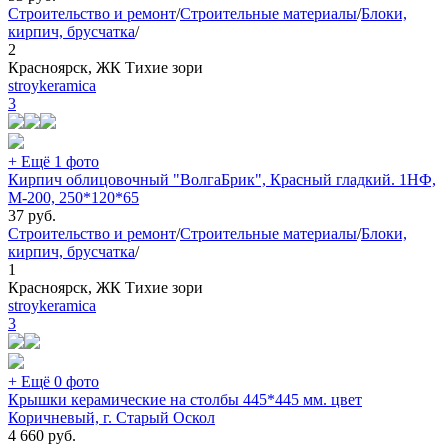
Строительство и ремонт
/
Строительные материалы
/
Блоки,
кирпич, брусчатка
/
2
Красноярск, ЖК Тихие зори
stroykeramica
3
+ Ещё 1 фото
Кирпич облицовочный "ВолгаБрик", Красный гладкий. 1НФ,
М-200, 250*120*65
37
руб.
Строительство и ремонт
/
Строительные материалы
/
Блоки,
кирпич, брусчатка
/
1
Красноярск, ЖК Тихие зори
stroykeramica
3
+ Ещё 0 фото
Крышки керамические на столбы 445*445 мм. цвет
Коричневый, г. Старый Оскол
4 660
руб.