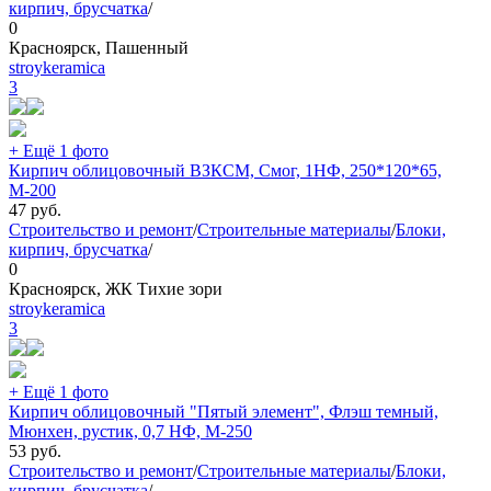
кирпич, брусчатка
/
0
Красноярск, Пашенный
stroykeramica
3
+ Ещё 1 фото
Кирпич облицовочный ВЗКСМ, Смог, 1НФ, 250*120*65,
М-200
47
руб.
Строительство и ремонт
/
Строительные материалы
/
Блоки,
кирпич, брусчатка
/
0
Красноярск, ЖК Тихие зори
stroykeramica
3
+ Ещё 1 фото
Кирпич облицовочный "Пятый элемент", Флэш темный,
Мюнхен, рустик, 0,7 НФ, М-250
53
руб.
Строительство и ремонт
/
Строительные материалы
/
Блоки,
кирпич, брусчатка
/