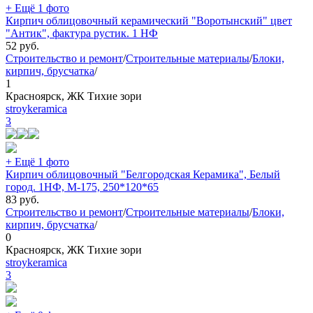
+ Ещё 1 фото
Кирпич облицовочный керамический "Воротынский" цвет
"Антик", фактура рустик. 1 НФ
52
руб.
Строительство и ремонт
/
Строительные материалы
/
Блоки,
кирпич, брусчатка
/
1
Красноярск, ЖК Тихие зори
stroykeramica
3
+ Ещё 1 фото
Кирпич облицовочный "Белгородская Керамика", Белый
город. 1НФ, М-175, 250*120*65
83
руб.
Строительство и ремонт
/
Строительные материалы
/
Блоки,
кирпич, брусчатка
/
0
Красноярск, ЖК Тихие зори
stroykeramica
3