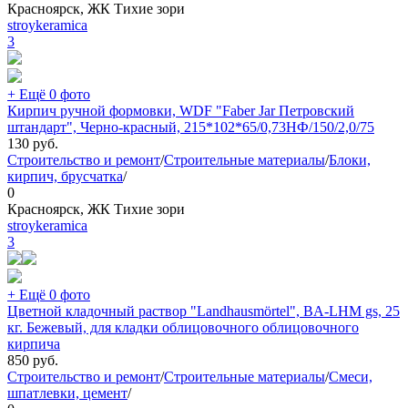
Красноярск, ЖК Тихие зори
stroykeramica
3
+ Ещё 0 фото
Кирпич ручной формовки, WDF "Faber Jar Петровский
штандарт", Черно-красный, 215*102*65/0,73НФ/150/2,0/75
130
руб.
Строительство и ремонт
/
Строительные материалы
/
Блоки,
кирпич, брусчатка
/
0
Красноярск, ЖК Тихие зори
stroykeramica
3
+ Ещё 0 фото
Цветной кладочный раствор "Landhausmörtel", BA-LHM gs, 25
кг. Бежевый, для кладки облицовочного облицовочного
кирпича
850
руб.
Строительство и ремонт
/
Строительные материалы
/
Смеси,
шпатлевки, цемент
/