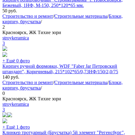
Бежевый, 1НФ, М-150, 250*120*65 мм.
50
руб.
Строительство и ремонт
/
Строительные материалы
/
Блоки,
кирпич, брусчатка
/
2
Красноярск, ЖК Тихие зори
stroykeramica
3
+ Ещё 0 фото
Кирпич ручной формовки, WDF "Faber Jar Петровский
штандарт", Коричневый, 215*102*65/0,73НФ/150/2,0/75
140
руб.
Строительство и ремонт
/
Строительные материалы
/
Блоки,
кирпич, брусчатка
/
0
Красноярск, ЖК Тихие зори
stroykeramica
3
+ Ещё 1 фото
Клинкер тротуарный (Брусчатка) 5й элемент "Регенсбург",