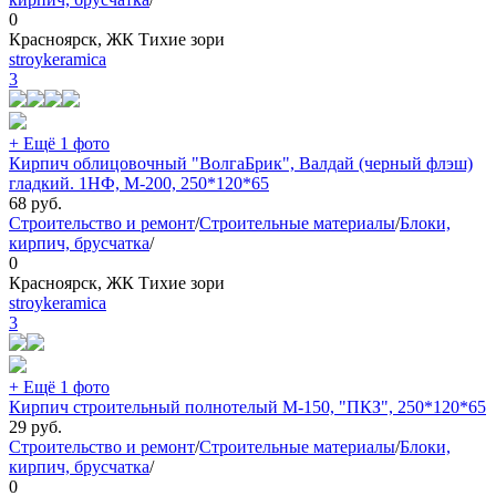
0
Красноярск, ЖК Тихие зори
stroykeramica
3
+ Ещё 1 фото
Кирпич облицовочный "ВолгаБрик", Валдай (черный флэш)
гладкий. 1НФ, М-200, 250*120*65
68
руб.
Строительство и ремонт
/
Строительные материалы
/
Блоки,
кирпич, брусчатка
/
0
Красноярск, ЖК Тихие зори
stroykeramica
3
+ Ещё 1 фото
Кирпич строительный полнотелый М-150, "ПКЗ", 250*120*65
29
руб.
Строительство и ремонт
/
Строительные материалы
/
Блоки,
кирпич, брусчатка
/
0