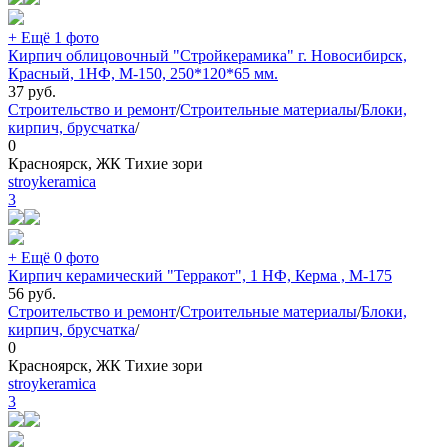
+ Ещё 1 фото
Кирпич облицовочный "Стройкерамика" г. Новосибирск,
Красный, 1НФ, М-150, 250*120*65 мм.
37
руб.
Строительство и ремонт
/
Строительные материалы
/
Блоки,
кирпич, брусчатка
/
0
Красноярск, ЖК Тихие зори
stroykeramica
3
+ Ещё 0 фото
Кирпич керамический "Терракот", 1 НФ, Керма , М-175
56
руб.
Строительство и ремонт
/
Строительные материалы
/
Блоки,
кирпич, брусчатка
/
0
Красноярск, ЖК Тихие зори
stroykeramica
3