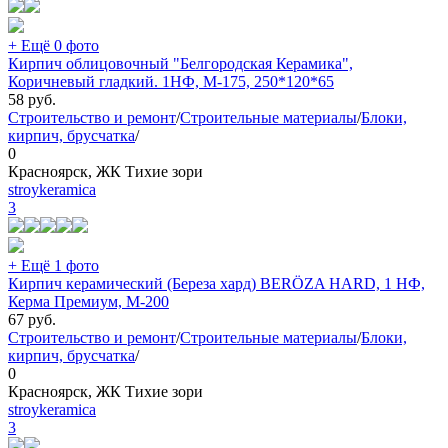
+ Ещё 0 фото
Кирпич облицовочный "Белгородская Керамика",
Коричневый гладкий. 1НФ, М-175, 250*120*65
58
руб.
Строительство и ремонт
/
Строительные материалы
/
Блоки,
кирпич, брусчатка
/
0
Красноярск, ЖК Тихие зори
stroykeramica
3
+ Ещё 1 фото
Кирпич керамический (Береза хард) BERÖZA HARD, 1 НФ,
Керма Премиум, М-200
67
руб.
Строительство и ремонт
/
Строительные материалы
/
Блоки,
кирпич, брусчатка
/
0
Красноярск, ЖК Тихие зори
stroykeramica
3