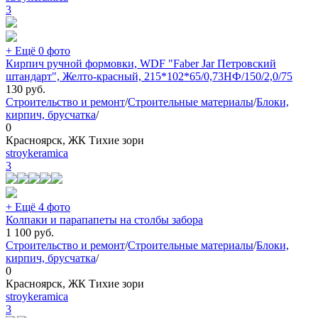
3
+ Ещё 0 фото
Кирпич ручной формовки, WDF "Faber Jar Петровский
штандарт", Желто-красный, 215*102*65/0,73НФ/150/2,0/75
130
руб.
Строительство и ремонт
/
Строительные материалы
/
Блоки,
кирпич, брусчатка
/
0
Красноярск, ЖК Тихие зори
stroykeramica
3
+ Ещё 4 фото
Колпаки и парапапеты на столбы забора
1 100
руб.
Строительство и ремонт
/
Строительные материалы
/
Блоки,
кирпич, брусчатка
/
0
Красноярск, ЖК Тихие зори
stroykeramica
3