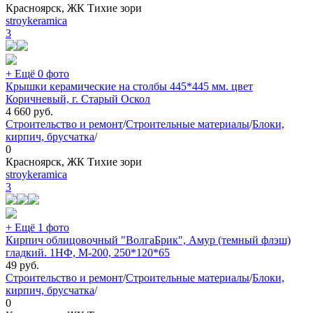
Красноярск, ЖК Тихие зори
stroykeramica
3
+ Ещё 0 фото
Крышки керамические на столбы 445*445 мм. цвет
Коричневый, г. Старый Оскол
4 660
руб.
Строительство и ремонт
/
Строительные материалы
/
Блоки,
кирпич, брусчатка
/
0
Красноярск, ЖК Тихие зори
stroykeramica
3
+ Ещё 1 фото
Кирпич облицовочный "ВолгаБрик", Амур (темный флэш)
гладкий. 1НФ, М-200, 250*120*65
49
руб.
Строительство и ремонт
/
Строительные материалы
/
Блоки,
кирпич, брусчатка
/
0