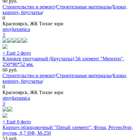
90
руб.
Строительство и ремонт
/
Строительные материалы
/
Блоки,
кирпич, брусчатка
/
0
Красноярск, ЖК Тихие зори
stroykeramica
3
+ Ещё 2 фото
Клинкер тротуарный (Брусчатка) 5й элемент "Мюнхен",
250*80*52 мм.
60
руб.
Строительство и ремонт
/
Строительные материалы
/
Блоки,
кирпич, брусчатка
/
0
Красноярск, ЖК Тихие зори
stroykeramica
3
+ Ещё 0 фото
Кирпич облицовочный "Пятый элемент", Флэш, Регенсбург,
рустик, 0,7 НФ, М-250
53
руб.