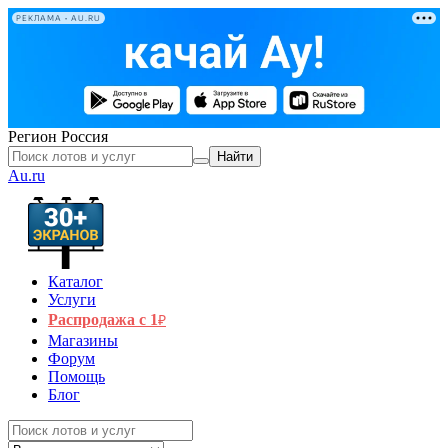
РЕКЛАМА • AU.RU
Регион
Россия
Найти
Au.ru
Каталог
Услуги
Распродажа с 1
₽
Магазины
Форум
Помощь
Блог