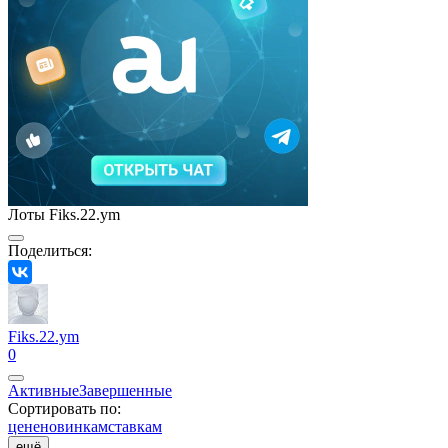
Лоты Fiks.22.ym
Поделиться:
Fiks.22.ym
0
Активные
Завершенные
Сортировать по:
цене
новинкам
ставкам
ещё