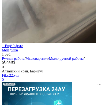
+ Ещё 0 фото
Моя душа
1
руб.
Ручная работа
/
Мыловарение
/
Мыло ручной работы
/
05:03:53
0
Алтайский край, Барнаул
Fiks.22.ym
0
РЕКЛАМА