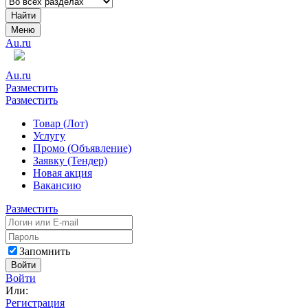
Найти
Меню
Au.ru
Au.ru
Разместить
Разместить
Товар (Лот)
Услугу
Промо (Объявление)
Заявку (Тендер)
Новая акция
Вакансию
Разместить
Запомнить
Войти
Войти
Или:
Регистрация