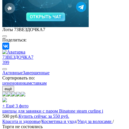
Лоты 7ЗВЕЗДОЧКА7
Поделиться:
7ЗВЕЗДОЧКА7
399
Активные
Завершенные
Сортировать по:
цене
новинкам
ставкам
ещё
+ Ещё 3 фото
щипцы для завивки с паром Binatone steam curling i
500
руб.
Купить сейчас за
550
руб.
Красота и здоровье
/
Косметика и уход
/
Уход за волосами
/
Торги не состоялись