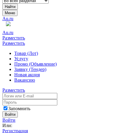
Найти
Меню
Au.ru
Au.ru
Разместить
Разместить
Товар (Лот)
Услугу
Промо (Объявление)
Заявку (Тендер)
Новая акция
Вакансию
Разместить
Запомнить
Войти
Войти
Или:
Регистрация