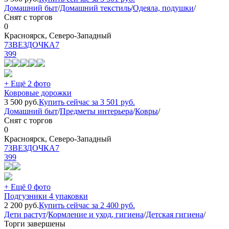
Домашний быт
/
Домашний текстиль
/
Одеяла, подушки
/
Снят с торгов
0
Красноярск, Северо-Западный
7ЗВЕЗДОЧКА7
399
+ Ещё 2 фото
Ковровые дорожки
3 500
руб.
Купить сейчас за
3 501
руб.
Домашний быт
/
Предметы интерьера
/
Ковры
/
Снят с торгов
0
Красноярск, Северо-Западный
7ЗВЕЗДОЧКА7
399
+ Ещё 0 фото
Подгузники 4 упаковки
2 200
руб.
Купить сейчас за
2 400
руб.
Дети растут
/
Кормление и уход, гигиена
/
Детская гигиена
/
Торги завершены