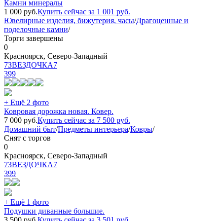
Камни минералы
1 000
руб.
Купить сейчас за
1 001
руб.
Ювелирные изделия, бижутерия, часы
/
Драгоценные и
поделочные камни
/
Торги завершены
0
Красноярск, Северо-Западный
7ЗВЕЗДОЧКА7
399
+ Ещё 2 фото
Ковровая дорожка новая. Ковер.
7 000
руб.
Купить сейчас за
7 500
руб.
Домашний быт
/
Предметы интерьера
/
Ковры
/
Снят с торгов
0
Красноярск, Северо-Западный
7ЗВЕЗДОЧКА7
399
+ Ещё 1 фото
Подушки диванные большие.
3 500
руб.
Купить сейчас за
3 501
руб.