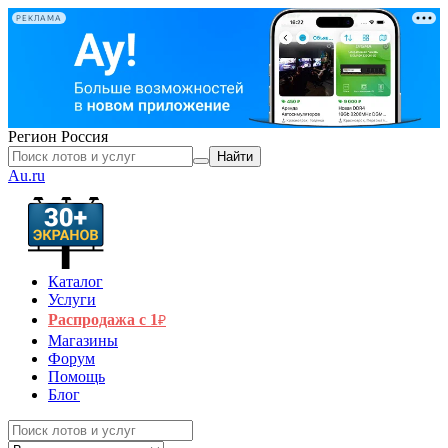
РЕКЛАМА
Регион
Россия
Найти
Au.ru
Каталог
Услуги
Распродажа с 1
₽
Магазины
Форум
Помощь
Блог