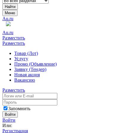
Найти
Меню
Au.ru
Au.ru
Разместить
Разместить
Товар (Лот)
Услугу
Промо (Объявление)
Заявку (Тендер)
Новая акция
Вакансию
Разместить
Запомнить
Войти
Войти
Или:
Регистрация