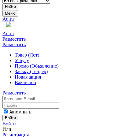
Найти
Меню
Au.ru
Au.ru
Разместить
Разместить
Товар (Лот)
Услугу
Промо (Объявление)
Заявку (Тендер)
Новая акция
Вакансию
Разместить
Запомнить
Войти
Войти
Или:
Регистрация