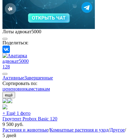
Лоты адвокат5000
Поделиться:
адвокат5000
128
Активные
Завершенные
Сортировать по:
цене
новинкам
ставкам
ещё
+ Ещё 1 фото
Гроутент Probox Basic 120
9 500
руб.
Растения и животные
/
Комнатные растения и уход
/
Другое
/
5 дней