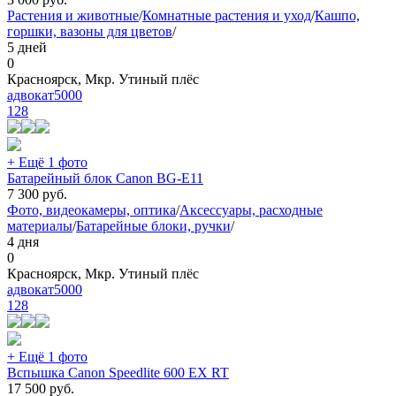
Растения и животные
/
Комнатные растения и уход
/
Кашпо,
горшки, вазоны для цветов
/
5 дней
0
Красноярск, Мкр. Утиный плёс
адвокат5000
128
+ Ещё 1 фото
Батарейный блок Canon BG-E11
7 300
руб.
Фото, видеокамеры, оптика
/
Аксессуары, расходные
материалы
/
Батарейные блоки, ручки
/
4 дня
0
Красноярск, Мкр. Утиный плёс
адвокат5000
128
+ Ещё 1 фото
Вспышка Canon Speedlite 600 EX RT
17 500
руб.