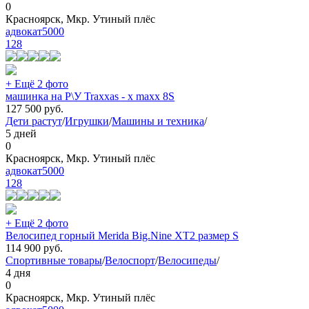
0
Красноярск, Мкр. Утиный плёс
адвокат5000
128
+ Ещё 2 фото
машинка на Р\У Traxxas - x maxx 8S
127 500
руб.
Дети растут
/
Игрушки
/
Машины и техника
/
5 дней
0
Красноярск, Мкр. Утиный плёс
адвокат5000
128
+ Ещё 2 фото
Велосипед горный Merida Big.Nine XT2 размер S
114 900
руб.
Спортивные товары
/
Велоспорт
/
Велосипеды
/
4 дня
0
Красноярск, Мкр. Утиный плёс