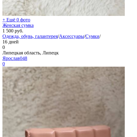
+ Ещё 0 фото
Женская сумка
1 500
руб.
Одежда, обувь, галантерея
/
Аксессуары
/
Сумки
/
16 дней
0
Липецкая область, Липецк
Ярослав048
0