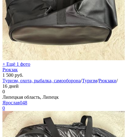
+ Ещё 1 фото
Рюкзак
1 500
руб.
Туризм, охота, рыбалка, самооборона
/
Туризм
/
Рюкзаки
/
16 дней
0
Липецкая область, Липецк
Ярослав048
0