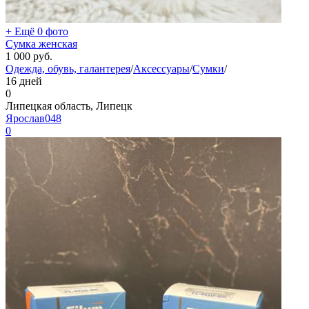
+ Ещё 0 фото
Сумка женская
1 000
руб.
Одежда, обувь, галантерея
/
Аксессуары
/
Сумки
/
16 дней
0
Липецкая область, Липецк
Ярослав048
0