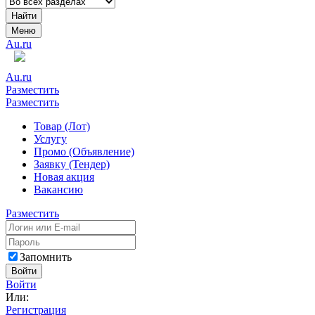
Найти
Меню
Au.ru
Au.ru
Разместить
Разместить
Товар (Лот)
Услугу
Промо (Объявление)
Заявку (Тендер)
Новая акция
Вакансию
Разместить
Запомнить
Войти
Войти
Или:
Регистрация