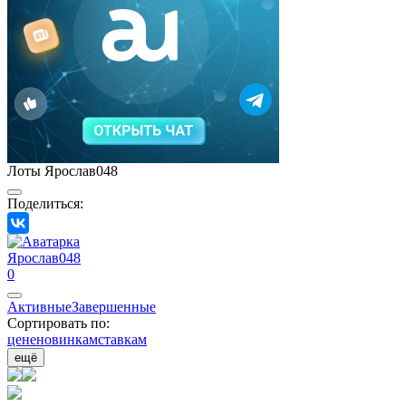
Лоты Ярослав048
Поделиться:
Ярослав048
0
Активные
Завершенные
Сортировать по:
цене
новинкам
ставкам
ещё