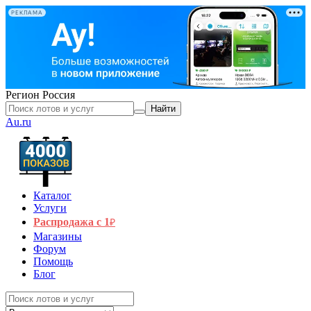
РЕКЛАМА
Регион
Россия
Найти
Au.ru
Каталог
Услуги
Распродажа с 1
₽
Магазины
Форум
Помощь
Блог