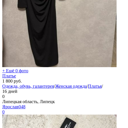
+ Ещё 0 фото
Платье
1 800
руб.
Одежда, обувь, галантерея
/
Женская одежда
/
Платья
/
16 дней
0
Липецкая область, Липецк
Ярослав048
0