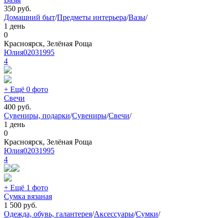
350
руб.
Домашний быт
/
Предметы интерьера
/
Вазы
/
1 день
0
Красноярск, Зелёная Роща
Юлия02031995
4
+ Ещё 0 фото
Свечи
400
руб.
Сувениры, подарки
/
Сувениры
/
Свечи
/
1 день
0
Красноярск, Зелёная Роща
Юлия02031995
4
+ Ещё 1 фото
Сумка вязаная
1 500
руб.
Одежда, обувь, галантерея
/
Аксессуары
/
Сумки
/