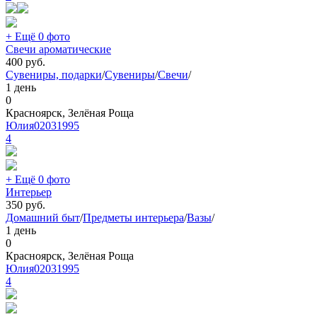
+ Ещё 0 фото
Свечи ароматические
400
руб.
Сувениры, подарки
/
Сувениры
/
Свечи
/
1 день
0
Красноярск, Зелёная Роща
Юлия02031995
4
+ Ещё 0 фото
Интерьер
350
руб.
Домашний быт
/
Предметы интерьера
/
Вазы
/
1 день
0
Красноярск, Зелёная Роща
Юлия02031995
4