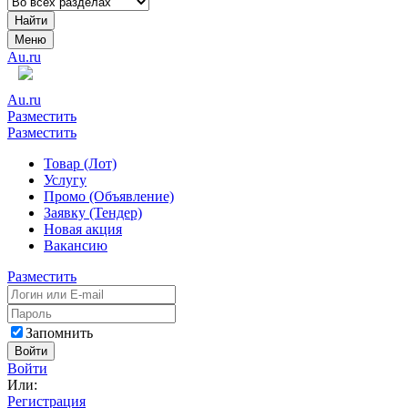
Найти
Меню
Au.ru
Au.ru
Разместить
Разместить
Товар (Лот)
Услугу
Промо (Объявление)
Заявку (Тендер)
Новая акция
Вакансию
Разместить
Запомнить
Войти
Войти
Или:
Регистрация