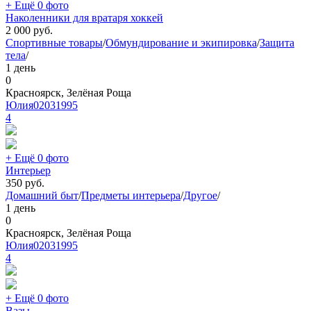
+ Ещё 0 фото
Наколенники для вратаря хоккей
2 000
руб.
Спортивные товары
/
Обмундирование и экипировка
/
Защита
тела
/
1 день
0
Красноярск, Зелёная Роща
Юлия02031995
4
+ Ещё 0 фото
Интерьер
350
руб.
Домашний быт
/
Предметы интерьера
/
Другое
/
1 день
0
Красноярск, Зелёная Роща
Юлия02031995
4
+ Ещё 0 фото
Вазы