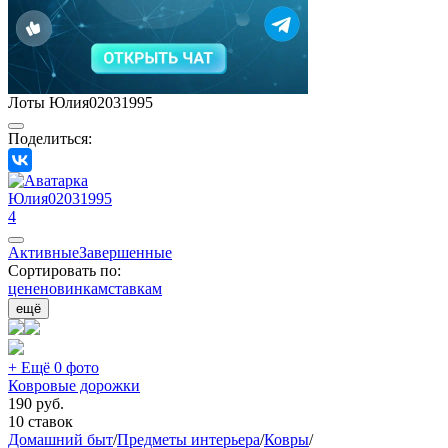
Лоты Юлия02031995
Поделиться:
Юлия02031995
4
Активные
Завершенные
Сортировать по:
цене
новинкам
ставкам
ещё
+ Ещё 0 фото
Ковровые дорожки
190
руб.
10 ставок
Домашний быт
/
Предметы интерьера
/
Ковры
/