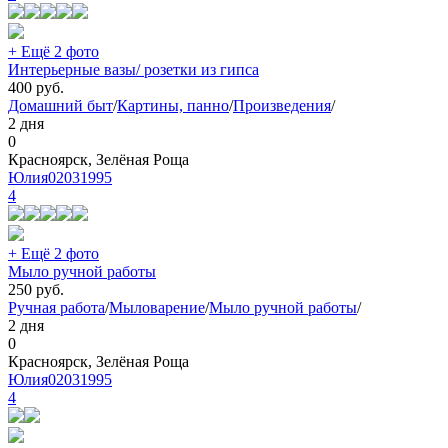
+ Ещё 2 фото
Интерьерные вазы/ розетки из гипса
400
руб.
Домашний быт
/
Картины, панно
/
Произведения
/
2 дня
0
Красноярск, Зелёная Роща
Юлия02031995
4
+ Ещё 2 фото
Мыло ручной работы
250
руб.
Ручная работа
/
Мыловарение
/
Мыло ручной работы
/
2 дня
0
Красноярск, Зелёная Роща
Юлия02031995
4