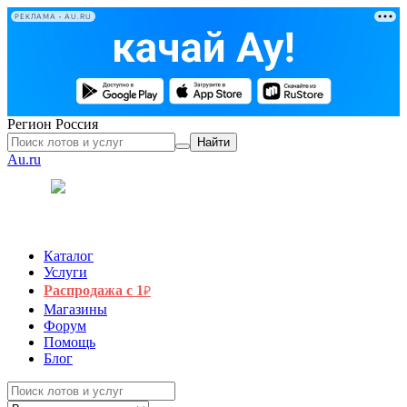
РЕКЛАМА • AU.RU
Регион
Россия
Найти
Au.ru
Каталог
Услуги
Распродажа с 1
₽
Магазины
Форум
Помощь
Блог