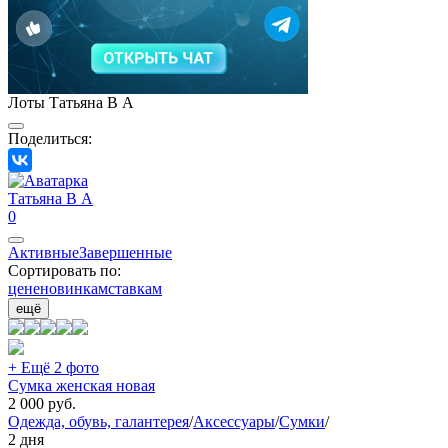
Лоты Татьяна В А
Поделиться:
Татьяна В А
0
Активные
Завершенные
Сортировать по:
цене
новинкам
ставкам
ещё
+ Ещё 2 фото
Сумка женская новая
2 000
руб.
Одежда, обувь, галантерея
/
Аксессуары
/
Сумки
/
2 дня