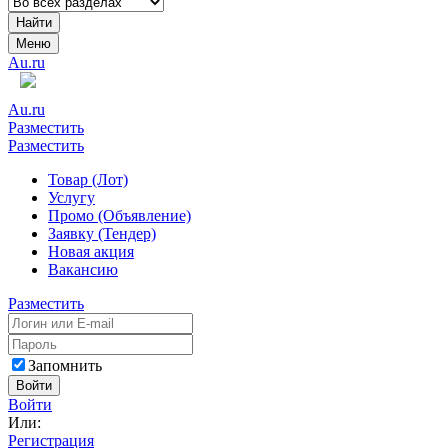
Найти
Меню
Au.ru
Au.ru
Разместить
Разместить
Товар (Лот)
Услугу
Промо (Объявление)
Заявку (Тендер)
Новая акция
Вакансию
Разместить
Запомнить
Войти
Войти
Или:
Регистрация