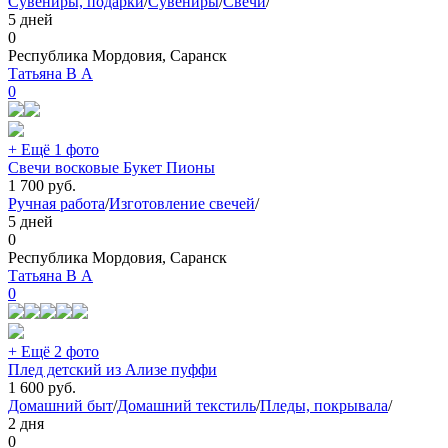
Сувениры, подарки
/
Сувениры
/
Свечи
/
5 дней
0
Республика Мордовия, Саранск
Татьяна В А
0
+ Ещё 1 фото
Свечи восковые Букет Пионы
1 700
руб.
Ручная работа
/
Изготовление свечей
/
5 дней
0
Республика Мордовия, Саранск
Татьяна В А
0
+ Ещё 2 фото
Плед детский из Ализе пуффи
1 600
руб.
Домашний быт
/
Домашний текстиль
/
Пледы, покрывала
/
2 дня
0