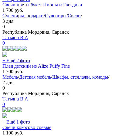
Свечи цветы букет Пионы и Гвоздика
1 700
руб.
Сувениры, подарки
/
Сувениры
/
Свечи
/
3 дня
0
Республика Мордовия, Саранск
Татьяна В А
0
+ Ещё 2 фото
Плед детский из Alize Puffy Fine
1 700
руб.
Мебель
/
Детская мебель
/
Шкафы, стеллажи, комоды
/
2 дня
0
Республика Мордовия, Саранск
Татьяна В А
0
+ Ещё 1 фото
Свечи кокосово-соевые
1 100
руб.