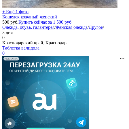
+ Ещё 1 фото
Кошелек кожаный женский
500
руб.
Купить сейчас за
1 500
руб.
Одежда, обувь, галантерея
/
Женская одежда
/
Другое
/
3 дня
0
Краснодарский край, Краснодар
Таблетка валидола
0
РЕКЛАМА