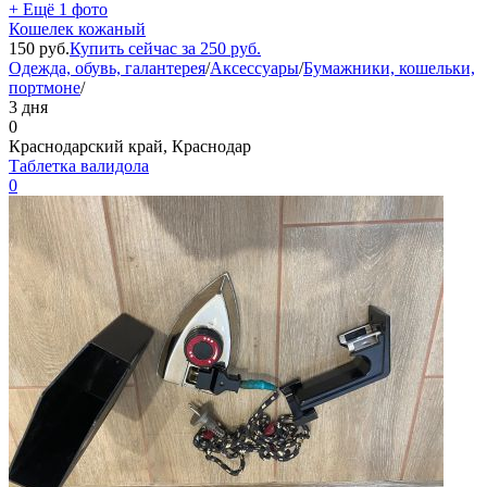
+ Ещё 1 фото
Кошелек кожаный
150
руб.
Купить сейчас за
250
руб.
Одежда, обувь, галантерея
/
Аксессуары
/
Бумажники, кошельки,
портмоне
/
3 дня
0
Краснодарский край, Краснодар
Таблетка валидола
0