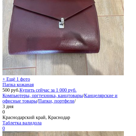
+ Ещё 1 фото
Папка кожаная
500
руб.
Купить сейчас за
1 000
руб.
Компьютеры, оргтехника, канцтовары
/
Канцелярские и
офисные товары
/
Папки, портфели
/
3 дня
0
Краснодарский край, Краснодар
Таблетка валидола
0