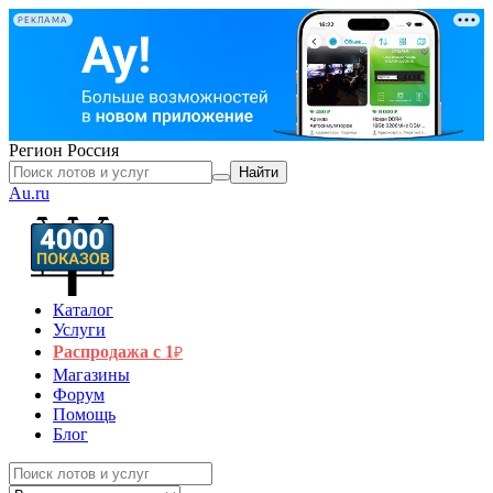
РЕКЛАМА
Регион
Россия
Найти
Au.ru
Каталог
Услуги
Распродажа с 1
₽
Магазины
Форум
Помощь
Блог