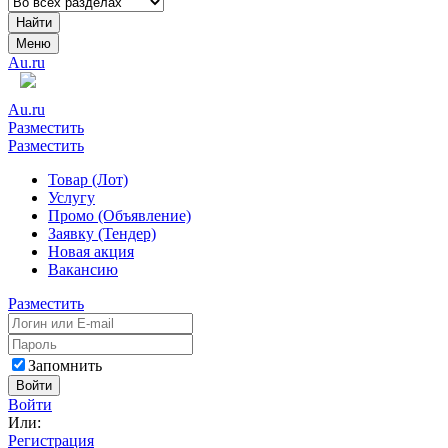
Найти
Меню
Au.ru
Au.ru
Разместить
Разместить
Товар (Лот)
Услугу
Промо (Объявление)
Заявку (Тендер)
Новая акция
Вакансию
Разместить
Запомнить
Войти
Войти
Или:
Регистрация