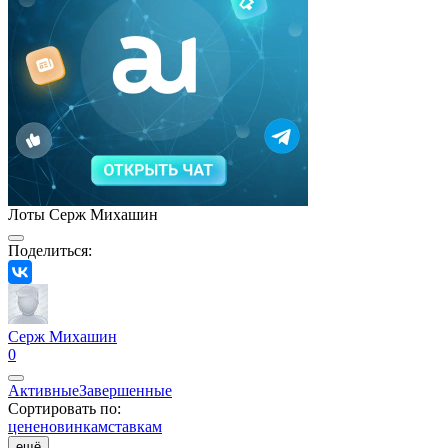
Лоты Серж Михашин
Поделиться:
Серж Михашин
0
Активные
Завершенные
Сортировать по:
цене
новинкам
ставкам
ещё