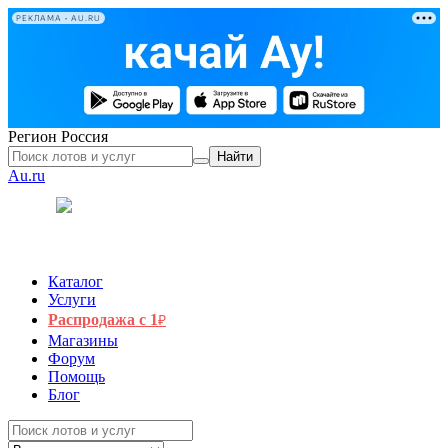
РЕКЛАМА • AU.RU
Регион
Россия
Найти
Au.ru
Каталог
Услуги
Распродажа с 1
₽
Магазины
Форум
Помощь
Блог