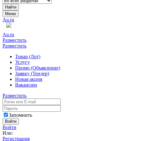
Найти
Меню
Au.ru
Au.ru
Разместить
Разместить
Товар (Лот)
Услугу
Промо (Объявление)
Заявку (Тендер)
Новая акция
Вакансию
Разместить
Запомнить
Войти
Войти
Или:
Регистрация