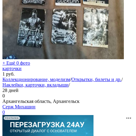
+ Ещё 0 фото
карточки
1
руб.
Коллекционирование, моделизм
/
Открытки, билеты и др.
/
Наклейки, карточки, вкладыши
/
28 дней
0
Архангельская область, Архангельск
Серж Михашин
0
РЕКЛАМА