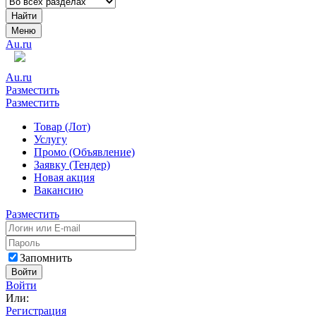
Найти
Меню
Au.ru
Au.ru
Разместить
Разместить
Товар (Лот)
Услугу
Промо (Объявление)
Заявку (Тендер)
Новая акция
Вакансию
Разместить
Запомнить
Войти
Войти
Или:
Регистрация