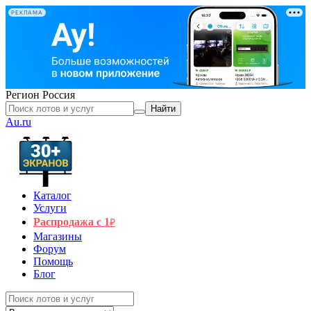
РЕКЛАМА
Регион
Россия
Найти
Au.ru
Каталог
Услуги
Распродажа с 1
₽
Магазины
Форум
Помощь
Блог