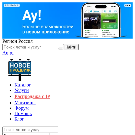
РЕКЛАМА
Регион
Россия
Найти
Au.ru
Каталог
Услуги
Распродажа с 1
₽
Магазины
Форум
Помощь
Блог