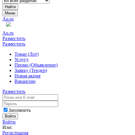
Найти
Меню
Au.ru
Au.ru
Разместить
Разместить
Товар (Лот)
Услугу
Промо (Объявление)
Заявку (Тендер)
Новая акция
Вакансию
Разместить
Запомнить
Войти
Войти
Или:
Регистрация