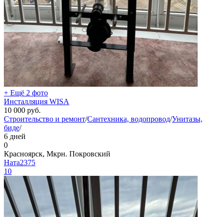
+ Ещё 2 фото
Инсталляция WISA
10 000
руб.
Строительство и ремонт
/
Сантехника, водопровод
/
Унитазы,
биде
/
6 дней
0
Красноярск, Мкрн. Покровский
Ната2375
10