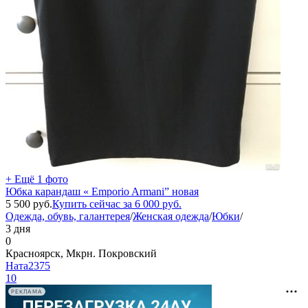
+ Ещё 1 фото
Юбка карандаш « Emporio Armani” новая
5 500
руб.
Купить сейчас за
6 000
руб.
Одежда, обувь, галантерея
/
Женская одежда
/
Юбки
/
3 дня
0
Красноярск, Мкрн. Покровский
Ната2375
10
РЕКЛАМА