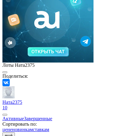
Лоты Ната2375
Поделиться:
Ната2375
10
Активные
Завершенные
Сортировать по:
цене
новинкам
ставкам
ещё