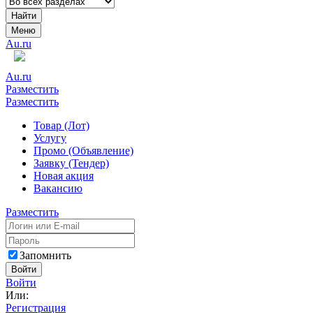
Найти
Меню
Au.ru
Au.ru
Разместить
Разместить
Товар (Лот)
Услугу
Промо (Объявление)
Заявку (Тендер)
Новая акция
Вакансию
Разместить
Запомнить
Войти
Войти
Или:
Регистрация