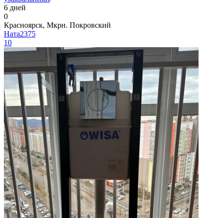
6 дней
0
Красноярск, Мкрн. Покровский
Ната2375
10