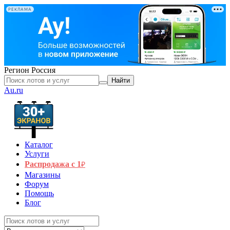
РЕКЛАМА
Регион
Россия
Найти
Au.ru
Каталог
Услуги
Распродажа с 1
₽
Магазины
Форум
Помощь
Блог