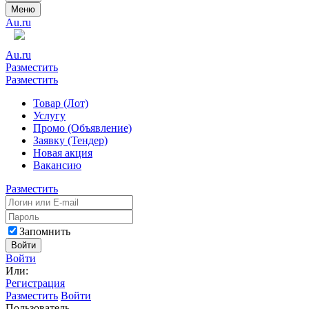
Меню
Au.ru
Au.ru
Разместить
Разместить
Товар (Лот)
Услугу
Промо (Объявление)
Заявку (Тендер)
Новая акция
Вакансию
Разместить
Запомнить
Войти
Войти
Или:
Регистрация
Разместить
Войти
Пользователь