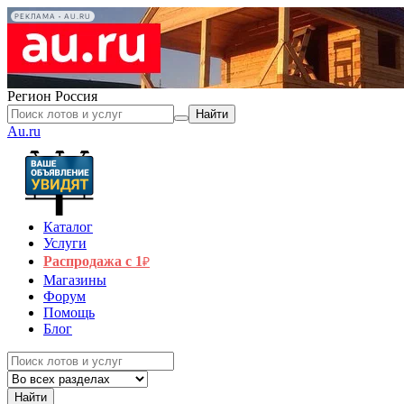
РЕКЛАМА • AU.RU
Регион
Россия
Найти
Au.ru
Каталог
Услуги
Распродажа с 1
₽
Магазины
Форум
Помощь
Блог
Найти