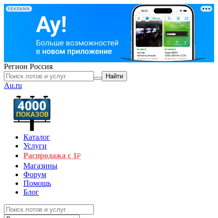
РЕКЛАМА
Регион
Россия
Найти
Au.ru
Каталог
Услуги
Распродажа с 1
₽
Магазины
Форум
Помощь
Блог