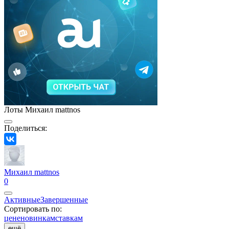
Лоты Михаил mattnos
Поделиться:
Михаил mattnos
0
Активные
Завершенные
Сортировать по:
цене
новинкам
ставкам
ещё