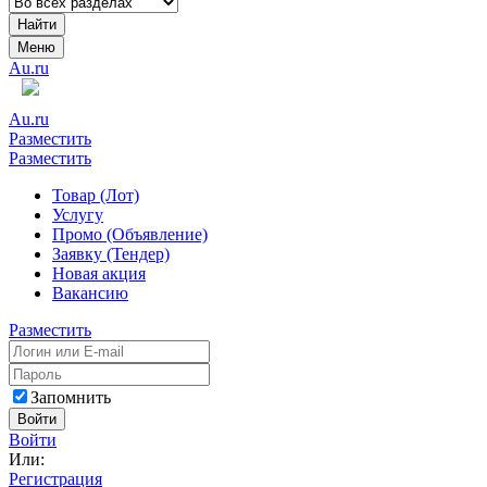
Найти
Меню
Au.ru
Au.ru
Разместить
Разместить
Товар (Лот)
Услугу
Промо (Объявление)
Заявку (Тендер)
Новая акция
Вакансию
Разместить
Запомнить
Войти
Войти
Или:
Регистрация