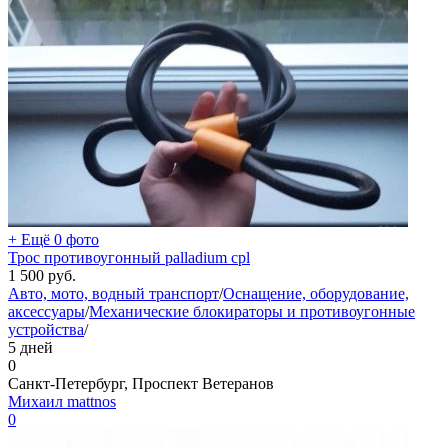
+ Ещё 0 фото
Трос противоугонный palladium cpl
1 500
руб.
Авто, мото, водный транспорт
/
Оснащение, оборудование,
аксессуары
/
Механические блокираторы и противоугонные
устройства
/
5 дней
0
Санкт-Петербург, Проспект Ветеранов
Михаил mattnos
0