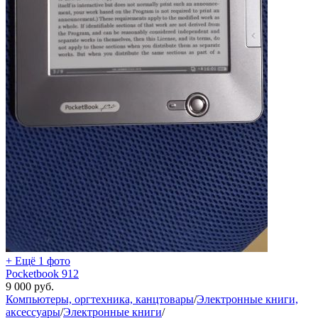
+ Ещё 1 фото
Pocketbook 912
9 000
руб.
Компьютеры, оргтехника, канцтовары
/
Электронные книги,
аксессуары
/
Электронные книги
/