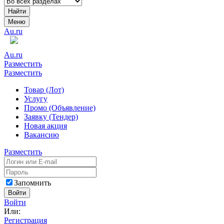
Найти
Меню
Au.ru
Au.ru
Разместить
Разместить
Товар (Лот)
Услугу
Промо (Объявление)
Заявку (Тендер)
Новая акция
Вакансию
Разместить
Запомнить
Войти
Войти
Или:
Регистрация