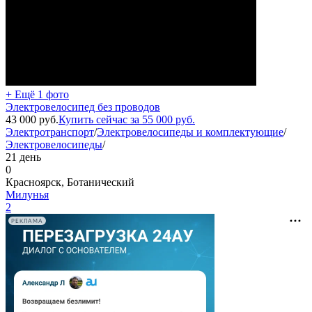
+ Ещё 1 фото
Электровелосипед без проводов
43 000
руб.
Купить сейчас за
55 000
руб.
Электротранспорт
/
Электровелосипеды и комплектующие
/
Электровелосипеды
/
21 день
0
Красноярск, Ботанический
Милунья
2
РЕКЛАМА