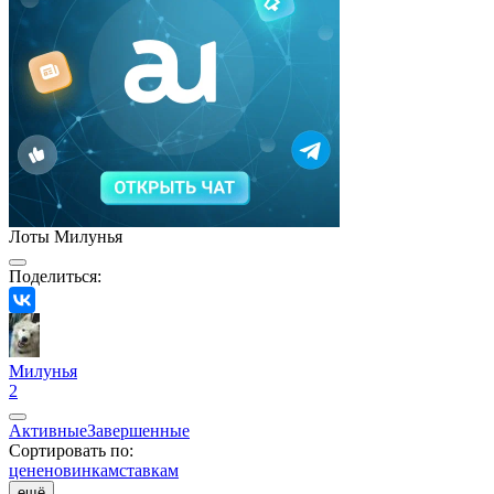
Лоты Милунья
Поделиться:
Милунья
2
Активные
Завершенные
Сортировать по:
цене
новинкам
ставкам
ещё