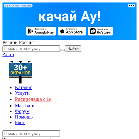
РЕКЛАМА • AU.RU
Регион
Россия
Найти
Au.ru
Каталог
Услуги
Распродажа с 1
₽
Магазины
Форум
Помощь
Блог