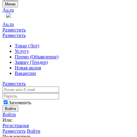
Меню
Au.ru
Au.ru
Разместить
Разместить
Товар (Лот)
Услугу
Промо (Объявление)
Заявку (Тендер)
Новая акция
Вакансию
Разместить
Запомнить
Войти
Войти
Или:
Регистрация
Разместить
Войти
Пользователь