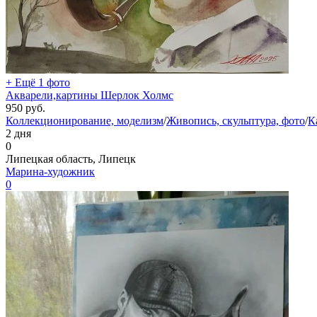
+ Ещё 1 фото
Акварели,картины Шерлок Холмс
950
руб.
Коллекционирование, моделизм
/
Живопись, скульптура, фото
/
К
2 дня
0
Липецкая область, Липецк
Марина-художник
0