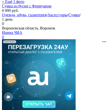
+ Ещё 1 фото
Сумка из бусин с Фермуаром
6 000
руб.
Одежда, обувь, галантерея
/
Аксессуары
/
Сумки
/
1 день
0
Воронежская область, Воронеж
Ирина ЧИА
0
РЕКЛАМА