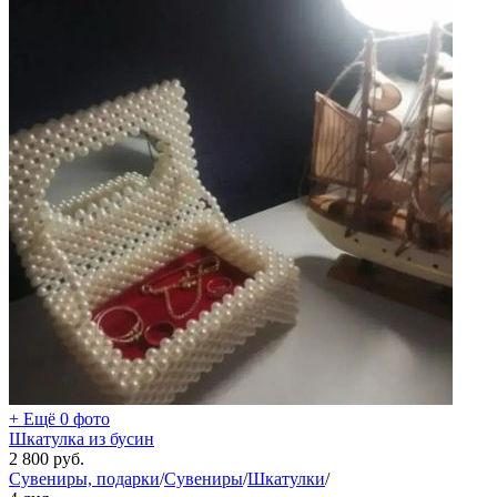
+ Ещё 0 фото
Шкатулка из бусин
2 800
руб.
Сувениры, подарки
/
Сувениры
/
Шкатулки
/