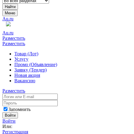
Найти
Меню
Au.ru
Au.ru
Разместить
Разместить
Товар (Лот)
Услугу
Промо (Объявление)
Заявку (Тендер)
Новая акция
Вакансию
Разместить
Запомнить
Войти
Войти
Или:
Регистрация