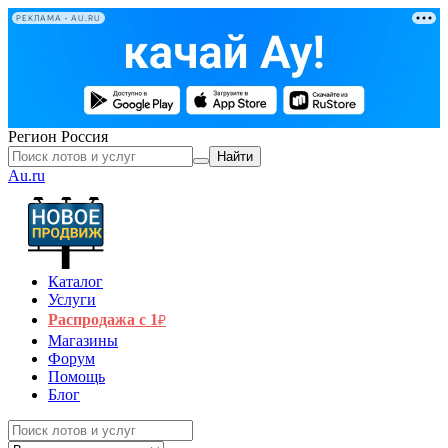
РЕКЛАМА • AU.RU
Регион
Россия
Найти
Au.ru
Каталог
Услуги
Распродажа с 1
₽
Магазины
Форум
Помощь
Блог