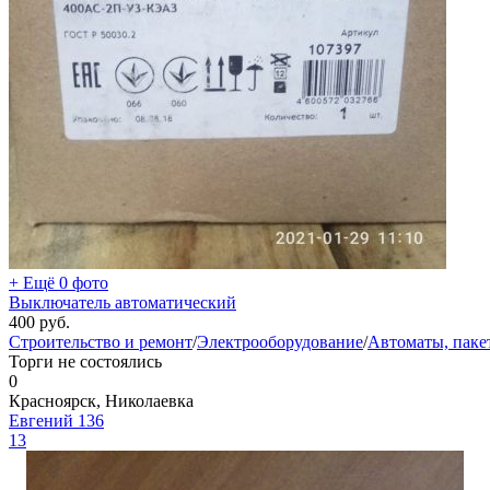
+ Ещё 0 фото
Выключатель автоматический
400
руб.
Строительство и ремонт
/
Электрооборудование
/
Автоматы, паке
Торги не состоялись
0
Красноярск, Николаевка
Евгений 136
13