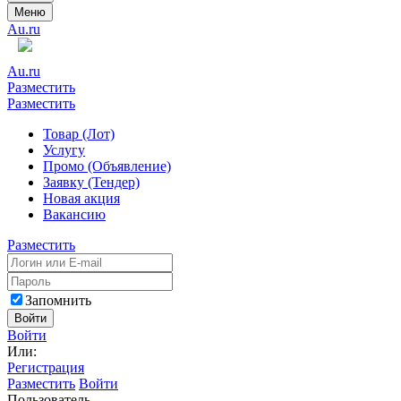
Меню
Au.ru
Au.ru
Разместить
Разместить
Товар (Лот)
Услугу
Промо (Объявление)
Заявку (Тендер)
Новая акция
Вакансию
Разместить
Запомнить
Войти
Войти
Или:
Регистрация
Разместить
Войти
Пользователь