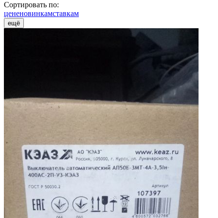
Сортировать по:
цене
новинкам
ставкам
ещё